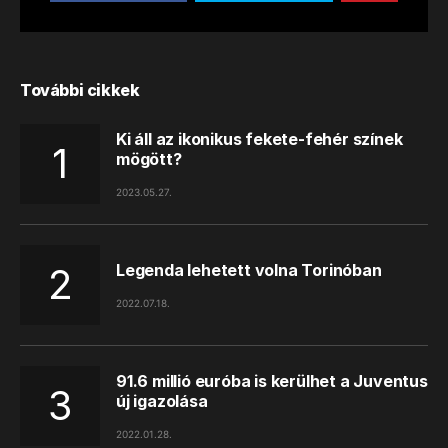
További cikkek
Ki áll az ikonikus fekete-fehér színek
mögött?
2023.05.27.
Legenda lehetett volna Torinóban
2022.07.18.
91.6 millió euróba is kerülhet a Juventus
új igazolása
2022.01.28.