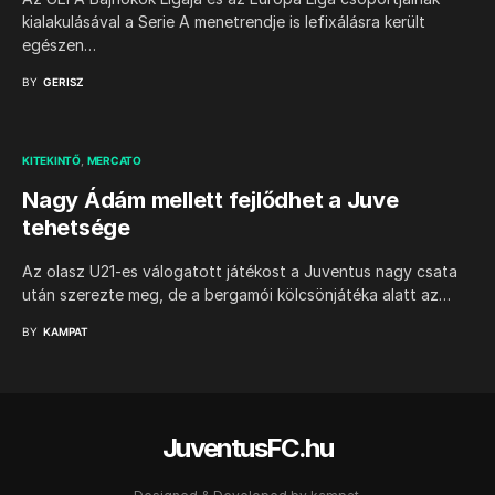
kialakulásával a Serie A menetrendje is lefixálásra került
egészen…
BY
GERISZ
KITEKINTŐ
MERCATO
Nagy Ádám mellett fejlődhet a Juve
tehetsége
Az olasz U21-es válogatott játékost a Juventus nagy csata
után szerezte meg, de a bergamói kölcsönjátéka alatt az…
BY
KAMPAT
JuventusFC.hu