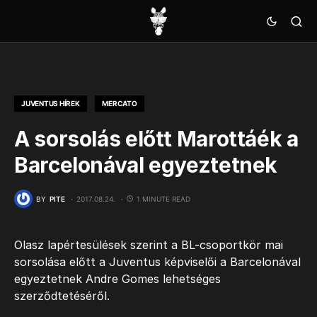
JUVENTUS HÍREK
MERCATO
A sorsolás előtt Marottáék a
Barcelonával egyeztetnek
BY
PITE
2017.08.24.
1 MINUTE READ
Olasz lapértesülések szerint a BL-csoportkör mai
sorsolása előtt a Juventus képviselői a Barcelonával
egyeztetnek Andre Gomes lehetséges
szerződtetéséről.