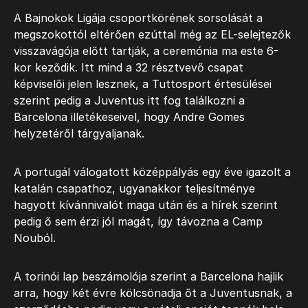
A Bajnokok Ligája csoportkörének sorsolását a
megszokottól eltérően ezúttal még az EL-selejtezők
visszavágója előtt tartják, a ceremónia ma este 6-
kor keződik. Itt mind a 32 résztvevő csapat
képviselői jelen lesznek, a Tuttosport értesülései
szerint pedig a Juventus itt fog találkozni a
Barcelona illetékeseivel, hogy Andre Gomes
helyzetéről tárgyaljanak.
A portugál válogatott középpályás egy éve igazolt a
katalán csapathoz, ugyanakkor teljesítménye
hagyott kívánnivalót maga után és a hírek szerint
pedig ő sem érzi jól magát, így távozna a Camp
Nouból.
A torinói lap beszámolója szerint a Barcelona hajlik
arra, hogy két évre kölcsönadja őt a Juventusnak, a