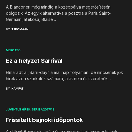
A Bianconeri még mindig a középpálya megerősítésén
dolgozik. Az egyik alternatíva a posztra a Paris Saint-
Germain játékosa, Blaise…
BY
TJROMAAN
MERCATO
Ez a helyzet Sarrival
Elmaradt a „Sarri-day” a mai nap folyamán, de nincsenek jók
hírek azon szurkolók számára, akik nem őt szeretnék…
BY
KAMPAT
JUVENTUS HÍREK
SERIE A 2017/18
Frissített bajnoki időpontok
Az UEFA Bajnokok Ligája és az Európa Liga csoportjainak