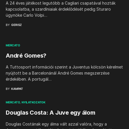
A 24 éves játékost legutóbb a Cagliari csapatával hozták
kapcsolatba, a szardíniaiak érdeklődését pedig Sturaro
ügynöke Carlo Volpi…
BY
GERISZ
MERCATO
André Gomes?
A Tuttosport információi szerint a Juventus kölcsön kérelmet
nyújtott be a Barcelonánál André Gomes megszerzése
érdekében. A portugál…
BY
KAMPAT
MERCATO
NYILATKOZATOK
Douglas Costa: A Juve egy álom
Douglas Costának egy álma vált azzal valóra, hogy a