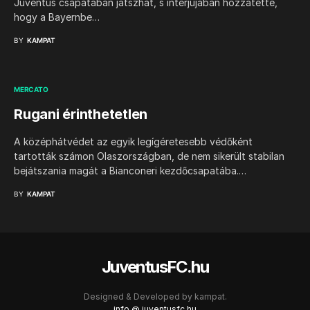
Juventus csapatában játszhat, s interjújában hozzátette,
hogy a Bayernbe…
BY
KAMPAT
MERCATO
Rugani érinthetetlen
A középhátvédet az egyik legígéretesebb védőként
tartották számon Olaszországban, de nem sikerült stabilan
bejátszania magát a Bianconeri kezdőcsapatába.…
BY
KAMPAT
JuventusFC.hu
Designed & Developed by
kampat.
info @ juventusfc.hu