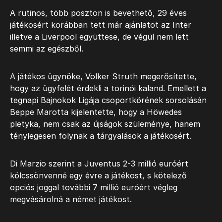
A rutinos, több poszton is bevethető, 29 éves
játékosért korábban tett már ajánlatot az Inter
illetve a Liverpool együttese, de végül nem lett
semmi az egészből.
A játékos ügynöke, Volker Struth megerősítette,
hogy az ügyfelét érdekli a torinói kaland. Emellett a
tegnapi Bajnokok Ligája csoportkörének sorsolásán
Beppe Marotta kijelentette, hogy a Höwedes
pletyka, nem csak az újságok szüleménye, hanem
ténylegesen folynak a tárgyalások a játékosért.
Di Marzio szerint a Juventus 2-3 millió euróért
kölcssönvenné egy évre a játékost, s kötelező
opciós joggal további 7 millió euróért végleg
megvásárolná a német játékost.