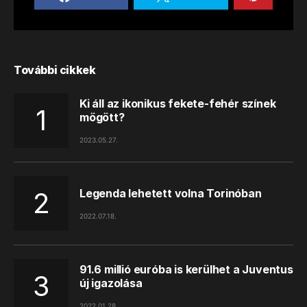
További cikkek
Ki áll az ikonikus fekete-fehér színek
mögött?
2023.05.27.
Legenda lehetett volna Torinóban
2022.07.18.
91.6 millió euróba is kerülhet a Juventus
új igazolása
2022.01.28.