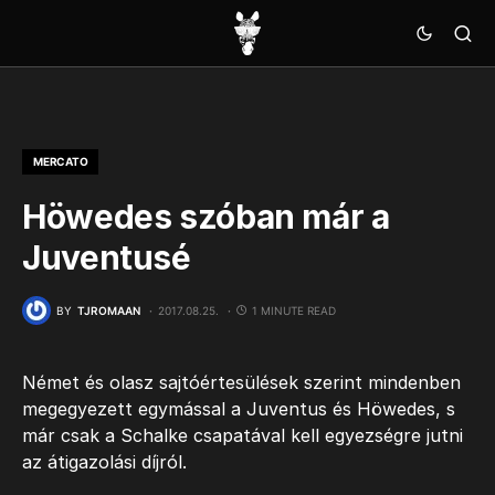
MERCATO
Höwedes szóban már a
Juventusé
BY
TJROMAAN
2017.08.25.
1 MINUTE READ
Német és olasz sajtóértesülések szerint mindenben
megegyezett egymással a Juventus és Höwedes, s
már csak a Schalke csapatával kell egyezségre jutni
az átigazolási díjról.