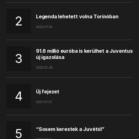
Legenda lehetett volna Torinóban
2022.07.18.
91.6 millió euróba is kerülhet a Juventus
új igazolása
2022.01.28.
Új fejezet
2021.07.27.
“Sosem kerestek a Juvétól”