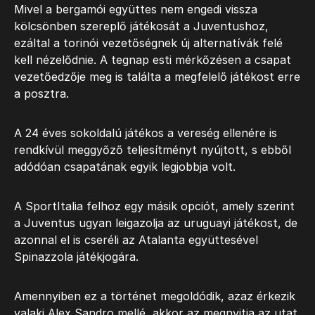
Mivel a bergamói együttes nem engedi vissza
kölcsönben szereplő játékosát a Juventushoz,
ezáltal a torinói vezetőségnek új alternatívák felé
kell nézelődnie. A tegnap esti mérkőzésen a csapat
vezetőedzője meg is találta a megfelelő játékost erre
a posztra.
A 24 éves sokoldalú játékos a vereség ellenére is
rendkívül meggyőző teljesítményt nyújtott, s ebből
adódóan csapatának egyik legjobbja volt.
A SportItalia felhoz egy másik opciót, amely szerint
a Juventus ugyan leigazolja az uruguayi játékost, de
azonnal el is cseréli az Atalanta együttesével
Spinazzola játékjogára.
Amennyiben ez a történet megoldódik, azaz érkezik
valaki Alex Sandro mellé, akkor az megnyitja az utat