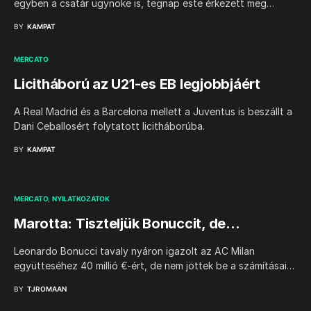
egyben a csatár ügynöke is, tegnap este érkezett meg…
BY
KAMPAT
MERCATO
Licitháború az U21-es EB legjobbjáért
A Real Madrid és a Barcelona mellett a Juventus is beszállt a
Dani Ceballosért folytatott licitháborúba.
BY
KAMPAT
MERCATO
NYILATKOZATOK
Marotta: Tiszteljük Bonuccit, de…
Leonardo Bonucci tavaly nyáron igazolt az AC Milan
együtteséhez 40 millió €-ért, de nem jöttek be a számításai…
BY
TJROMAAN