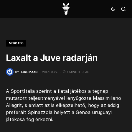
MERCATO
Laxalt a Juve radarján
BY
TJROMAAN
2017.08.27.
1 MINUTE READ
A SportItalia szerint a fiatal játékos a tegnap
mutatott teljesítményével lenyűgözte Massimiliano
Allegrit, s emiatt az is elképzelhető, hogy az eddig
preferált Spinazzola helyett a Genoa uruguayi
játékosa fog érkezni.