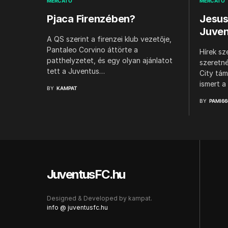
MERCATO
MERCATO
Pjaca Firenzében?
Jesus
Juven
A QS szerint a firenzei klub vezetője,
Pantaleo Corvino áttörte a
Hírek sz
patthelyzetet, és egy olyan ajánlatot
szeretn
tett a Juventus…
City tám
ismert a
BY
KAMPAT
BY
PAMI66
JuventusFC.hu
Designed & Developed by
kampat.
info @ juventusfc.hu