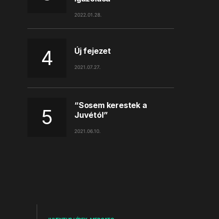
2022.01.28.
Új fejezet
2021.07.27.
“Sosem kerestek a
Juvétól”
2021.06.10.