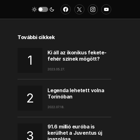
További cikkek
Ki áll az ikonikus fekete-
fehér színek mögött?
2023.05.27.
Legenda lehetett volna
Torinóban
2022.07.18.
91.6 millió euróba is
kerülhet a Juventus új
igazolása