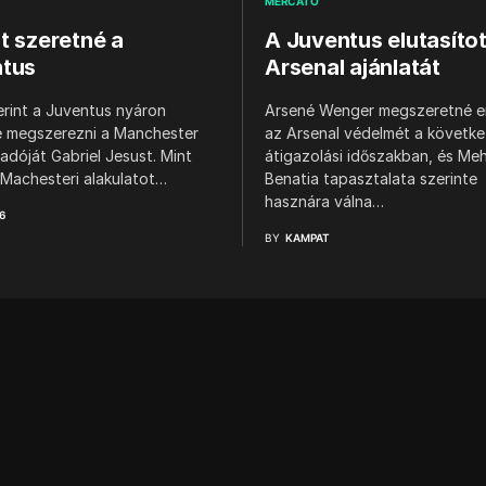
MERCATO
t szeretné a
A Juventus elutasítot
tus
Arsenal ajánlatát
erint a Juventus nyáron
Arsené Wenger megszeretné er
é megszerezni a Manchester
az Arsenal védelmét a követk
adóját Gabriel Jesust. Mint
átigazolási időszakban, és Me
 Machesteri alakulatot…
Benatia tapasztalata szerinte
hasznára válna…
6
BY
KAMPAT