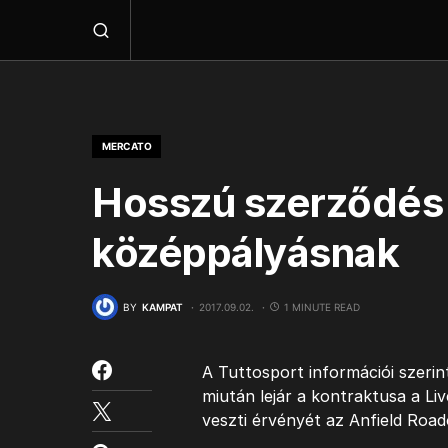
MERCATO
Hosszú szerződés
középpályásnak
BY
KAMPAT
2017.09.02.
1 MINUTE READ
A Tuttosport információi szerin
miután lejár a kontraktusa a Liv
veszti érvényét az Anfield Roa