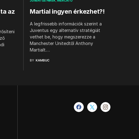
JUVENTUS HÍREK
MERCATO
ta az
Martial ingyen érkezhet?!
A legfrissebb információk szerint a
Juventus egy alternatív stratégiát
ősíteni
vethet be, hogy megszerezze a
ező
Manchester Unitedtől Anthony
hdi
Martialt.…
BY
KAMBUC