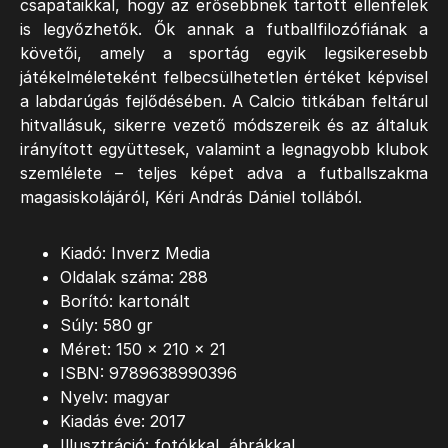
csapataikkal, hogy az erősebbnek tartott ellenfelek
is legyőzhetők. Ők annak a futballfilozófiának a
követői, amely a sportág egyik legsikeresebb
játékelméleteként felbecsülhetetlen értéket képvisel
a labdarúgás fejlődésében. A Calcio titkában feltárul
hitvallásuk, sikerre vezető módszereik és az általuk
irányított együttesek, valamint a legnagyobb klubok
szemlélete – teljes képet adva a futballszakma
magasiskolájáról, Kéri András Dániel tollából.
Kiadó: Inverz Media
Oldalak száma: 288
Borító: kartonált
Súly: 580 gr
Méret: 150 x 210 x 21
ISBN: 9789638990396
Nyelv: magyar
Kiadás éve: 2017
Illusztráció: fotókkal, ábrákkal