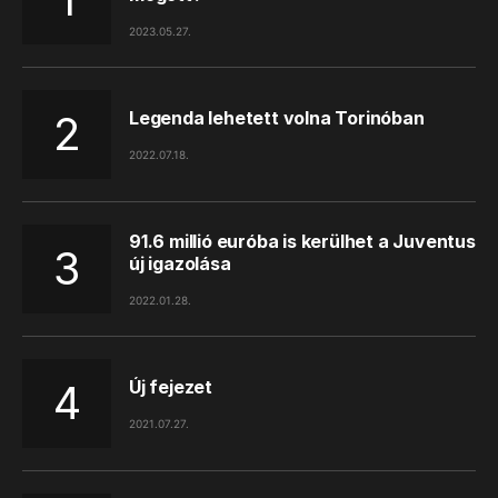
2023.05.27.
Legenda lehetett volna Torinóban
2022.07.18.
91.6 millió euróba is kerülhet a Juventus
új igazolása
2022.01.28.
Új fejezet
2021.07.27.