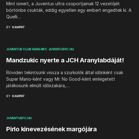
Mint ismert, a Juventus ultra csoportjainak 12 vezetőjét
börtönbe csukták, eddig egyetlen egy embert engedtek ki. A
Quelli…
BY
KAMPAT
JUVENTUS CLUB HUNGARY
JUVENTUSFC.HU
Mandzukic nyerte a JCH Aranylabdáját!
Röviden tekintsünk vissza a szurkolók által időnként csak
Super Mario-ként vagy Mr. No Good-ként emlegetett
játékosunk elmúlt időszakára,…
BY
KAMPAT
JUVENTUSFC.HU
Pirlo kinevezésének margójára