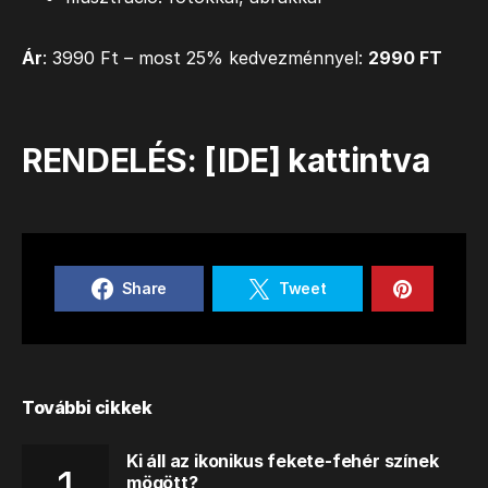
Ár
: 3990 Ft – most 25% kedvezménnyel:
2990 FT
RENDELÉS: [
IDE
] kattintva
Share
Tweet
További cikkek
Ki áll az ikonikus fekete-fehér színek
mögött?