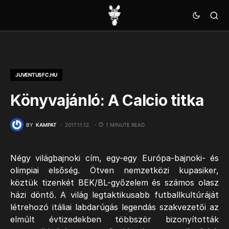
JUVENTUSFC.HU
Könyvajánló: A Calcio titka
BY
KAMPAT
2017.11.12.
1 MINUTE READ
Négy világbajnoki cím, egy-egy Európa-bajnoki- és
olimpiai elsőség. Ötven nemzetközi kupasiker,
köztük tizenkét BEK/BL-győzelem és számos olasz
házi döntő. A világ legtaktikusabb futballkultúráját
létrehozó itáliai labdarúgás legendás szakvezetői az
elmúlt évtizedekben többször bizonyították