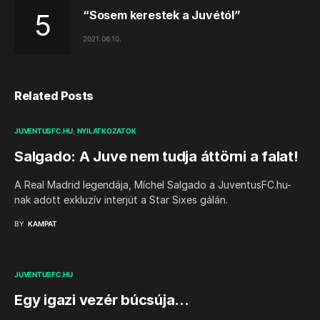
“Sosem kerestek a Juvétól”
2021.06.10.
Related Posts
JUVENTUSFC.HU
NYILATKOZATOK
Salgado: A Juve nem tudja áttörni a falat!
A Real Madrid legendája, Míchel Salgado a JuventusFC.hu-
nak adott exkluzív interjút a Star Sixes gálán.
BY
KAMPAT
JUVENTUSFC.HU
Egy igazi vezér búcsúja…