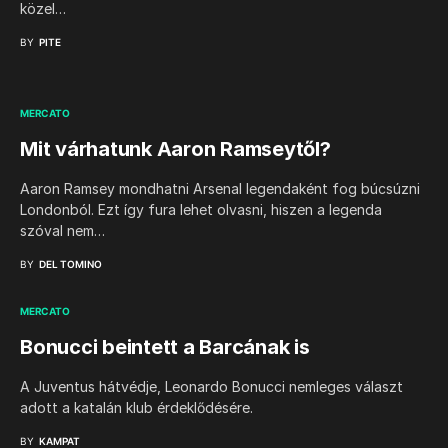
közel…
BY
PITE
MERCATO
Mit várhatunk Aaron Ramseytől?
Aaron Ramsey mondhatni Arsenal legendaként fog búcsúzni
Londonból. Ezt így fura lehet olvasni, hiszen a legenda
szóval nem…
BY
DEL TOMINO
MERCATO
Bonucci beintett a Barcának is
A Juventus hátvédje, Leonardo Bonucci nemleges választ
adott a katalán klub érdeklődésére.
BY
KAMPAT