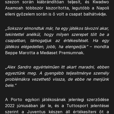
szezon során kiábrándítóan teljesít, és Kwadwo
Asamoah többször kiszorította, legutóbb a Napoli
elleni győzelem során is ő volt a csapat balhátvédje.
„Sokszor elmondtuk már, ha egy játékos távozni akar,
tekintettel anélkül, hogy milyen szerepet tölt be a
csapatban, támogatjuk az értékesítését. Ha egy
játékos elégedetlen, jobb, ha elengedjük”
– mondta
Beppe Marotta a Mediaset Premiumnak.
„Alex Sandro egyértelműen itt akart maradni, ebben
egyeztünk meg. A gyengébb teljesítménye személy
problémákra vezethető vissza, de ebbe ne menjünk
bele.”
A Porto egykori játékosának jelenlegi szerződése
2022 júniusában jár le, és a Tuttosport jelentései
szerint a Juventus készen áll értékesíteni őt a