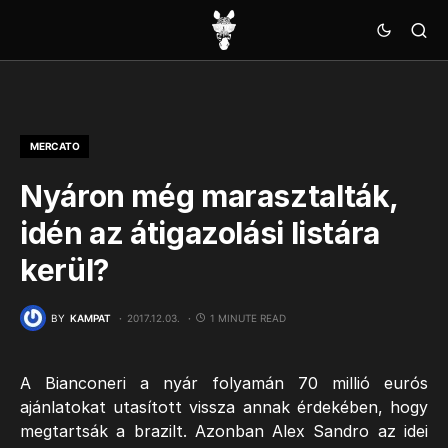
MERCATO
Nyáron még marasztalták,
idén az átigazolási listára
kerül?
BY
KAMPAT
2017.12.03.
1 MINUTE READ
A Bianconeri a nyár folyamán 70 millió eurós
ajánlatokat utasított vissza annak érdekében, hogy
megtartsák a brazilt. Azonban Alex Sandro az idei