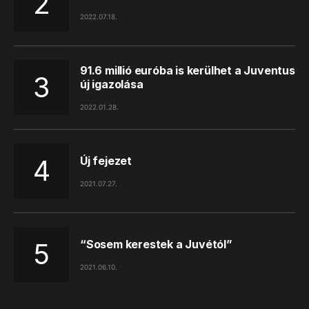
2022.07.18.
91.6 millió euróba is kerülhet a Juventus
új igazolása
2022.01.28.
Új fejezet
2021.07.27.
“Sosem kerestek a Juvétól”
2021.06.10.