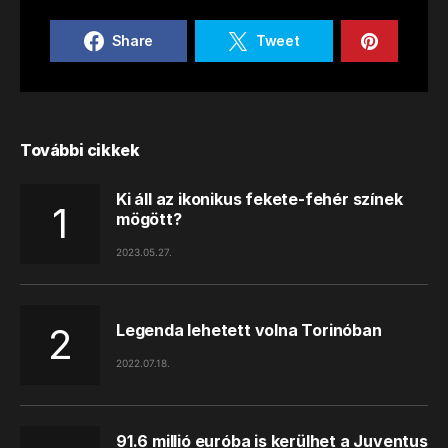
Share
Tweet
További cikkek
Ki áll az ikonikus fekete-fehér színek
mögött?
2023.05.27.
Legenda lehetett volna Torinóban
2022.07.18.
91.6 millió euróba is kerülhet a Juventus