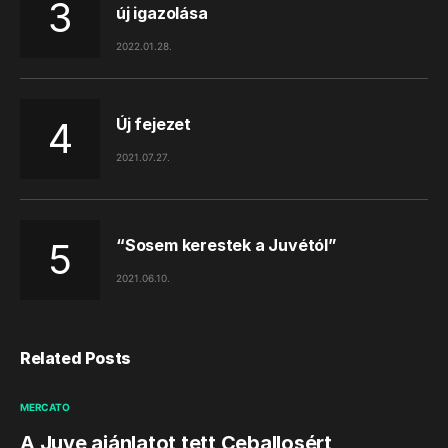
új igazolása
2022.01.28.
Új fejezet
2021.07.27.
“Sosem kerestek a Juvétól”
2021.06.10.
Related Posts
MERCATO
A Juve ajánlatot tett Ceballosért