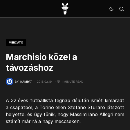
MERCATO
Marchisio közel a
távozáshoz
BY
KAMPAT
2018.02.19.
1 MINUTE READ
A 32 éves futballista tegnap délután ismét kimaradt
a csapatból, a Torino ellen Stefano Sturaro játszott
helyette, és úgy tűnik, hogy Massimiliano Allegri nem
számít már rá a nagy meccseken.