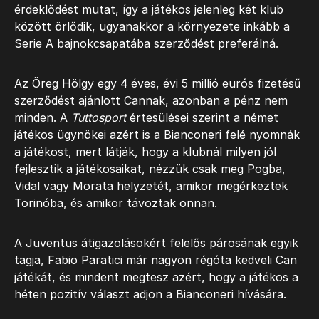
érdeklődést mutat, így a játékos jelenleg két klub
között örlődik, ugyanakkor a környezete inkább a
Serie A bajnokcsapatába szerződést preferálná.
Az Öreg Hölgy egy 4 éves, évi 5 millió eurós fizetésű
szerződést ajánlott Cannak, azonban a pénz nem
minden. A
Tuttosport
értesülései szerint a német
játékos ügynökei azért is a Bianconeri felé nyomnák
a játékost, mert látják, hogy a klubnál milyen jól
fejlesztik a játékosaikat, nézzük csak meg Pogba,
Vidal vagy Morata helyzetét, amikor megérkeztek
Torinóba, és amikor távoztak onnan.
A Juventus átigazolásokért felelős párosának egyik
tagja, Fabio Paratici már nagyon régóta kedveli Can
játékát, és mindent megtesz azért, hogy a játékos a
héten pozitív választ adjon a Bianconeri hívására.