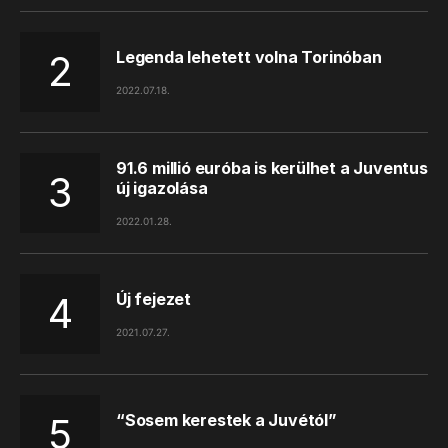
Legenda lehetett volna Torinóban
2022.07.18.
91.6 millió euróba is kerülhet a Juventus
új igazolása
2022.01.28.
Új fejezet
2021.07.27.
“Sosem kerestek a Juvétól”