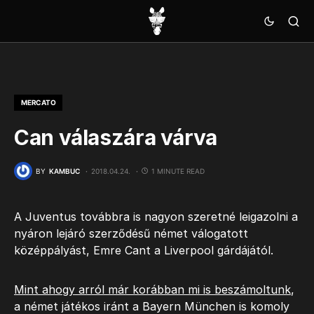
MERCATO
Can válaszára várva
BY
KAMBUC
2018.04.24.
1 MINUTE READ
A Juventus továbbra is nagyon szeretné leigazolni a
nyáron lejáró szerződésű német válogatott
középpályást, Emre Cant a Liverpool gárdájától.
Mint ahogy arról már korábban mi is beszámoltunk
,
a német játékos iránt a Bayern München is komoly