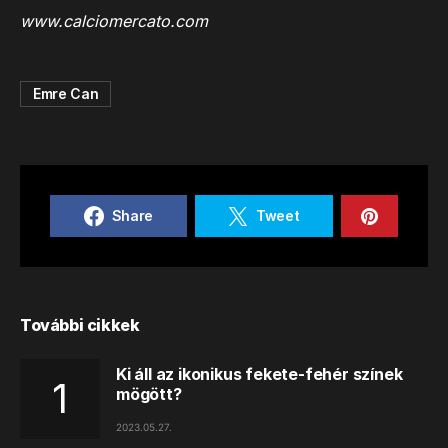
www.calciomercato.com
Emre Can
Share
Tweet
További cikkek
Ki áll az ikonikus fekete-fehér színek
mögött?
2023.05.27.