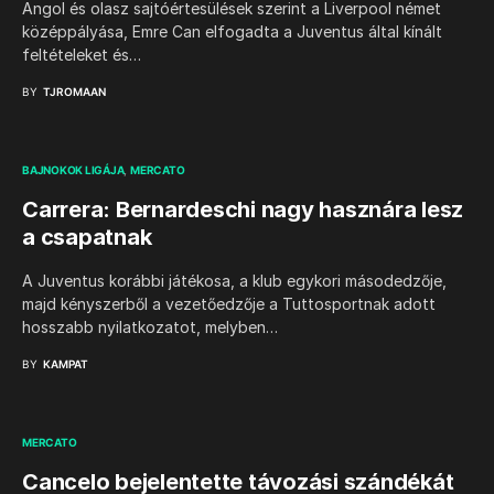
Angol és olasz sajtóértesülések szerint a Liverpool német
középpályása, Emre Can elfogadta a Juventus által kínált
feltételeket és…
BY
TJROMAAN
BAJNOKOK LIGÁJA
MERCATO
Carrera: Bernardeschi nagy hasznára lesz
a csapatnak
A Juventus korábbi játékosa, a klub egykori másodedzője,
majd kényszerből a vezetőedzője a Tuttosportnak adott
hosszabb nyilatkozatot, melyben…
BY
KAMPAT
MERCATO
Cancelo bejelentette távozási szándékát