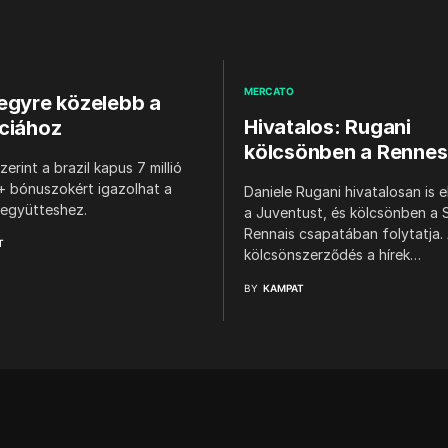
MERCATO
egyre közelebb a
Hivatalos: Rugani
ciához
kölcsönben a Rennes
zerint a brazil kapus 7 millió
+ bónuszokért igazolhat a
Daniele Rugani hivatalosan is 
 együtteshez.
a Juventust, és kölcsönben a 
Rennais csapatában folytatja.
T
kölcsönszerződés a hírek…
BY
KAMPAT