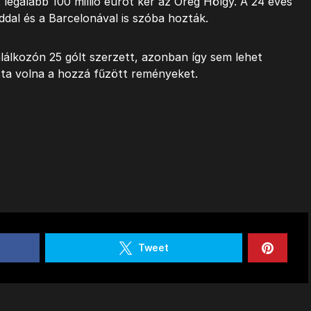
 legalább 100 millió eurót kér az Öreg Hölgy. A 24 éves
dal és a Barcelonával is szóba hozták.
lálkozón 25 gólt szerzett, azonban így sem lehet
tta volna a hozzá fűzött reményeket.
Tweet