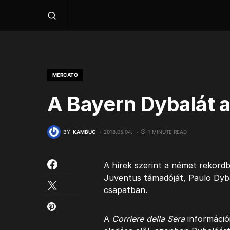
MERCATO
A Bayern Dybalát a
BY
KAMBUC
2018.05.04.
1 MINUTE READ
A hírek szerint a német rekordb
Juventus támadóját, Paulo Dyba
csapatban.
A
Corriere della Sera
információi