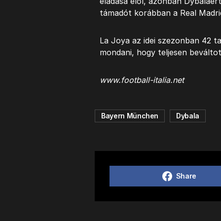
eladása elől, azonban Dybaláért
támadót korábban a Real Madrid
La Joya az idei szezonban 42 ta
mondani, hogy teljesen beválto
www.football-italia.net
Bayern München
Dybala
Share