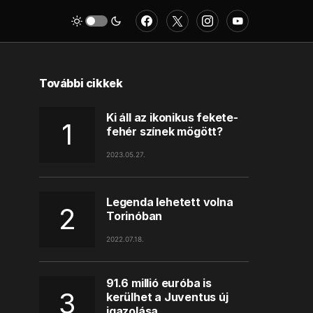
További cikkek
Ki áll az ikonikus fekete-
fehér színek mögött?
2023.05.27.
Legenda lehetett volna
Torinóban
2022.07.18.
91.6 millió euróba is
kerülhet a Juventus új
igazolása