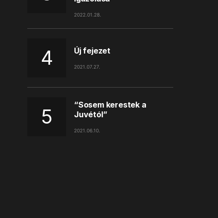
2022.01.28.
Új fejezet
2021.07.27.
“Sosem kerestek a
Juvétól”
2021.06.10.