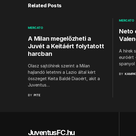
Related Posts
MERCATO
MERCATO
Neto 
A Milan megelőzheti a
Valen
Juvét a Keitáért folytatott
A hírek s
harcban
euróért 
spanyol
Olasz sajtóhírek szerint a Milan
hajlandó letetnni a Lazio által kért
BY
KAMPA
összeget Keita Baldé Diaoért, akit a
Juventus…
BY
PITE
JuventusFC.hu