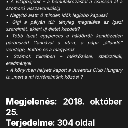
•
A világbajnok – a bemutatkozástól a csúcson át a
szomorú visszavonulásig
•
Nagyító alatt: ő minden idők legjobb kapusa?
•
Gigi a pályán túl: tényleg megtalálta az igazi
szerelmét, akiért új életet kezdett?
•
Több tucat egyperces a hálóőrről: kendőzetlen
párbeszéd Cannával a vb-n, a pápa „állandó”
vendége, Buffon és a magyarok
•
Számok tükrében – mérkőzései, statisztikái,
eredményei
• A könyvben helyett kapott a Juventus Club Hungary
is…mert a mi történelmünk közös! ?
Megjelenés
:
2018. október
25.
Terjedelme
: 304 oldal