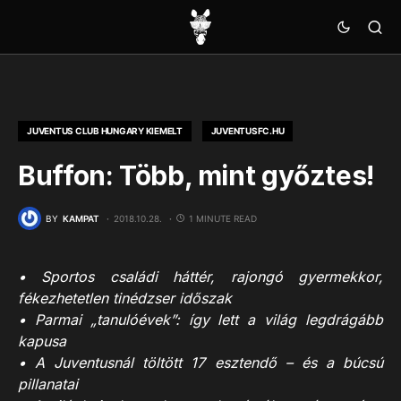
JUVENTUS CLUB HUNGARY KIEMELT
JUVENTUSFC.HU
Buffon: Több, mint győztes!
BY
KAMPAT
2018.10.28.
1 MINUTE READ
•
Sportos családi háttér, rajongó gyermekkor,
fékezhetetlen tinédzser időszak
•
Parmai „tanulóévek”: így lett a világ legdrágább
kapusa
•
A Juventusnál töltött 17 esztendő – és a búcsú
pillanatai