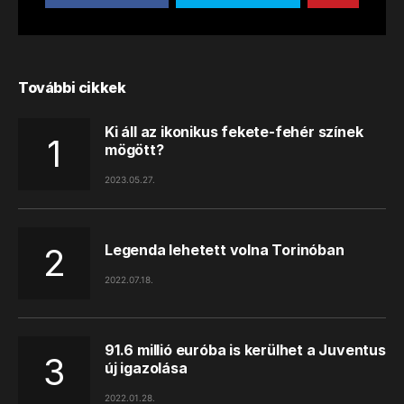
További cikkek
Ki áll az ikonikus fekete-fehér színek
mögött?
2023.05.27.
Legenda lehetett volna Torinóban
2022.07.18.
91.6 millió euróba is kerülhet a Juventus
új igazolása
2022.01.28.