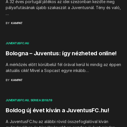
A 32 éves portugál játékos az idei szezonban kezdte meg
pályafutásának újabb szakaszát a Juventusnál. Tény és való,
…
BY
KAMPAT
JUVENTUSFC.HU
Bologna – Juventus: így nézheted online!
A mérkőzés előtt körülbelül fél órával kerül ki mindig az éppen
aktuális cikk! Mivel a Sopcast egyre inkább…
BY
KAMPAT
JUVENTUSFC.HU
SERIE A 2018/19
Boldog új évet kíván a JuventusFC.hu!
A JuventusFC.hu az alábbi rövid összefoglalóval kíván