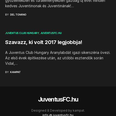
győzelmekben és túraélményekben gazdag új évet minden
kedves Juventinonak és Juventinának!…
BY
DEL TOMINO
JUVENTUS CLUB HUNGARY
JUVENTUSFC.HU
Szavazz, ki volt 2017 legjobbja!
A Juventus Club Hungary Aranylabdát igazi sikerszéria övezi.
Az első évek építkezése után, az utóbbi esztendők során
Vidal,…
BY
KAMPAT
JuventusFC.hu
Designed & Developed by
kampat.
info @ juventusfc.hu