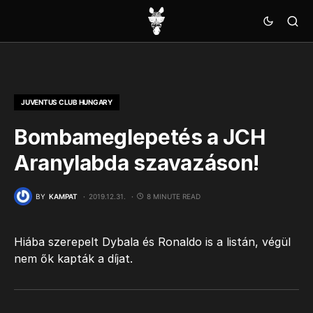
JUVENTUS CLUB HUNGARY
Bombameglepetés a JCH
Aranylabda szavazáson!
BY
KAMPAT
2019.12.31.
8 MINUTE READ
Hiába szerepelt Dybala és Ronaldo is a listán, végül
nem ők kapták a díjat.