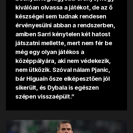
kiválóan olvassa a játékot, de az ő
készségei sem tudnak rendesen
érvényesülni abban a rendszerben,
amiben Sarri kénytelen két hatost
játszatni mellette, mert nem fér be
még egy olyan játékos a
középpályára, aki nem védekezik,
nem ütközik. Szóval nálam Pjanic,
bár Higuaín ősze elképesztően jól
sikerült, és Dybala is egészen
szépen visszaépült.”