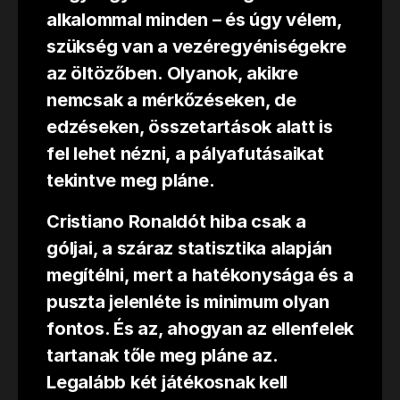
alkalommal minden – és úgy vélem,
szükség van a vezéregyéniségekre
az öltözőben. Olyanok, akikre
nemcsak a mérkőzéseken, de
edzéseken, összetartások alatt is
fel lehet nézni, a pályafutásaikat
tekintve meg pláne.
Cristiano Ronaldót hiba csak a
góljai, a száraz statisztika alapján
megítélni, mert a hatékonysága és a
puszta jelenléte is minimum olyan
fontos. És az, ahogyan az ellenfelek
tartanak tőle meg pláne az.
Legalább két játékosnak kell