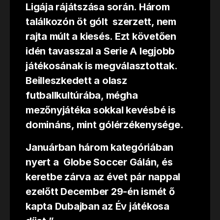
Ligája rájátszása során. Három
találkozón öt gólt szerzett, nem
rajta múlt a kiesés. Ezt követően
idén tavasszal a Serie A legjobb
játékosának is megválasztottak.
Beilleszkedett a olasz
futballkultúrába, mégha
mezőnyjátéka sokkal kevésbé is
domináns, mint gólérzékenysége.
Januárban három kategóriában
nyert a Globe Soccer Gálán, és
keretbe zárva az évet pár nappal
ezelőtt December 29-én ismét ő
kapta Dubajban az Év játékosa