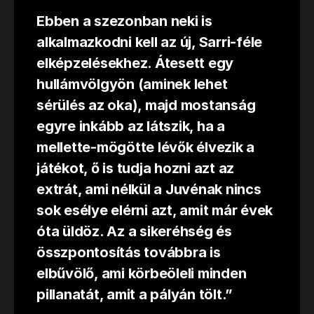
Ebben a szezonban neki is
alkalmazkodni kell az új, Sarri-féle
elképzelésekhez. Átesett egy
hullámvölgyön (aminek lehet
sérülés az oka), majd mostanság
egyre inkább az látszik, ha a
mellette-mögötte lévők élvezik a
játékot, ő is tudja hozni azt az
extrát, ami nélkül a Juvénak nincs
sok esélye elérni azt, amit már évek
óta üldöz. Az a sikeréhség és
összpontosítás továbbra is
elbűvölő, ami körbeöleli minden
pillanatát, amit a pályán tölt.”