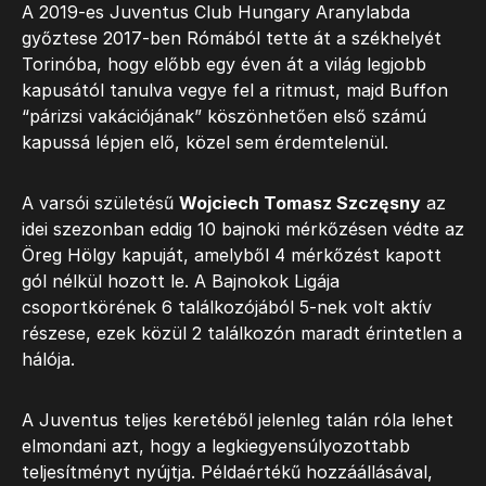
A 2019-es Juventus Club Hungary Aranylabda
győztese 2017-ben Rómából tette át a székhelyét
Torinóba, hogy előbb egy éven át a világ legjobb
kapusától tanulva vegye fel a ritmust, majd Buffon
“párizsi vakációjának” köszönhetően első számú
kapussá lépjen elő, közel sem érdemtelenül.
A varsói születésű
Wojciech Tomasz Szczęsny
az
idei szezonban eddig 10 bajnoki mérkőzésen védte az
Öreg Hölgy kapuját, amelyből 4 mérkőzést kapott
gól nélkül hozott le. A Bajnokok Ligája
csoportkörének 6 találkozójából 5-nek volt aktív
részese, ezek közül 2 találkozón maradt érintetlen a
hálója.
A Juventus teljes keretéből jelenleg talán róla lehet
elmondani azt, hogy a legkiegyensúlyozottabb
teljesítményt nyújtja. Példaértékű hozzáállásával,