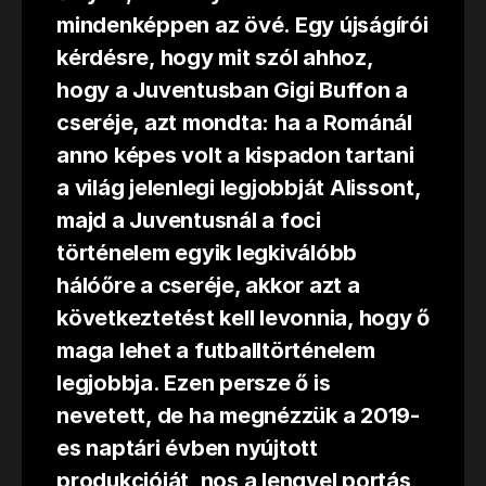
mindenképpen az övé. Egy újságírói
kérdésre, hogy mit szól ahhoz,
hogy a Juventusban Gigi Buffon a
cseréje, azt mondta: ha a Románál
anno képes volt a kispadon tartani
a világ jelenlegi legjobbját Alissont,
majd a Juventusnál a foci
történelem egyik legkiválóbb
hálóőre a cseréje, akkor azt a
következtetést kell levonnia, hogy ő
maga lehet a futballtörténelem
legjobbja. Ezen persze ő is
nevetett, de ha megnézzük a 2019-
es naptári évben nyújtott
produkcióját, nos a lengyel portás