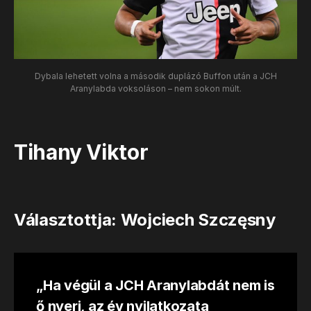
Dybala lehetett volna a második duplázó Buffon után a JCH
Aranylabda voksoláson – nem sokon múlt.
Tihany Viktor
Választottja: Wojciech Szczęsny
„Ha végül a JCH Aranylabdát nem is
ő nyeri, az év nyilatkozata