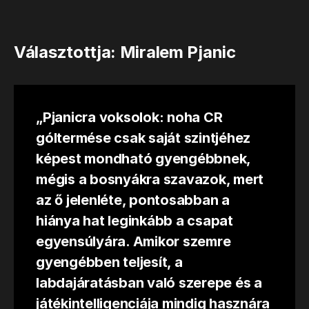
Választottja: Miralem Pjanic
„Pjanicra voksolok: noha CR
góltermése csak saját szintjéhez
képest mondható gyengébbnek,
mégis a bosnyákra szavazok, mert
az ő jelenléte, pontosabban a
hiánya hat leginkább a csapat
egyensúlyára. Amikor szemre
gyengébben teljesít, a
labdajáratásban való szerepe és a
játékintelligenciája mindig hasznára