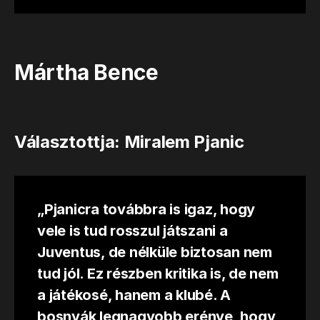
Mártha Bence
Választottja: Miralem Pjanic
„Pjanicra továbbra is igaz, hogy
vele is tud rosszul játszani a
Juventus, de nélküle biztosan nem
tud jól. Ez részben kritika is, de nem
a játékosé, hanem a klubé. A
bosnyák legnagyobb erénye, hogy