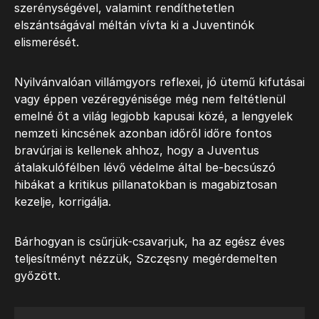
szerénységével, valamint rendíthetetlen
elszántságával méltán vívta ki a Juventinók
elismerését.
Nyilvánvalóan villámgyors reflexei, jó ütemű kifutásai
vagy éppen vezéregyénisége még nem feltétlenül
emelné őt a világ legjobb kapusai közé, a lengyelek
nemzeti kincsének azonban időről időre fontos
bravúrjai is kellenek ahhoz, hogy a Juventus
átalakulófélben lévő védelme által be-becsúszó
hibákat a kritikus pillanatokban is magabiztosan
kezelje, korrigálja.
Bárhogyan is csűrjük-csavarjuk, ha az egész éves
teljesítményt nézzük, Szczęsny megérdemelten
győzött.