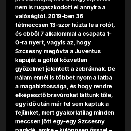
nem is rugaszkodott el annyira a
valóságtól. 2019-ben 36
tétmeccsen 13-szor húzta le a rolót,
és ebből 7 alkalommal a csapata 1-
0-ra nyert, vagyis az, hogy
Szcsesny megóvta a Juventus
kapuját a góltól közvetlen
győzelmet jelentett a zebráknak. De
nálam ennél is többet nyom a latba
a magabiztossága, és hogy rendre
elképesztő bravúrokat láttunk tőle,
egy idő után már fel sem kaptuk a
fejünket, mert gyakorlatilag minden
meccsen jött egy-egy Szcsesny
parádé, amire – különösen ősszel –