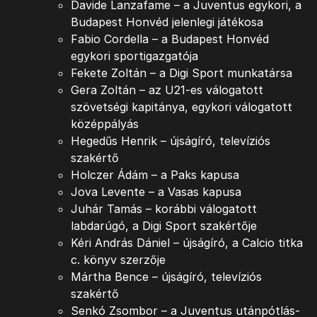
Davide Lanzafame – a Juventus egykori, a
Budapest Honvéd jelenlegi játékosa
Fabio Cordella – a Budapest Honvéd
egykori sportigazgatója
Fekete Zoltán – a Digi Sport munkatársa
Gera Zoltán – az U21-es válogatott
szövetségi kapitánya, egykori válogatott
középpályás
Hegedűs Henrik – újságíró, televíziós
szakértő
Holczer Ádám – a Paks kapusa
Jova Levente – a Vasas kapusa
Juhár Tamás – korábbi válogatott
labdarúgó, a Digi Sport szakértője
Kéri András Dániel – újságíró, a Calcio titka
c. könyv szerzője
Mártha Bence – újságíró, televíziós
szakértő
Senkó Zsombor – a Juventus utánpótlás-