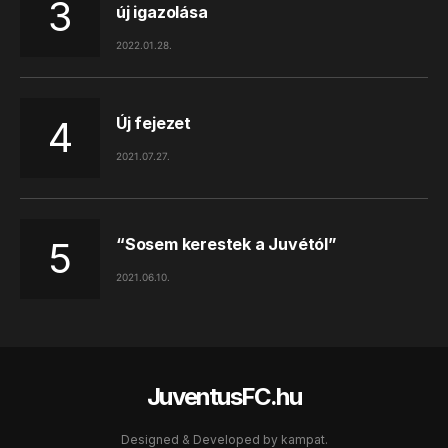
új igazolása
2022.01.28.
Új fejezet
2021.07.27.
“Sosem kerestek a Juvétól”
2021.06.10.
JuventusFC.hu
Designed & Developed by
kampat.