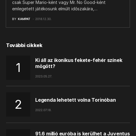
csak Super Mario-ként vagy Mr. No Good-ként
emlegetett játékosunk elmúlt időszakára,…
BY
KAMPAT
2018.12.30.
További cikkek
Ki áll az ikonikus fekete-fehér színek
mögött?
2023.05.27.
Legenda lehetett volna Torinóban
2022.07.18.
91.6 millió euróba is kerülhet a Juventus