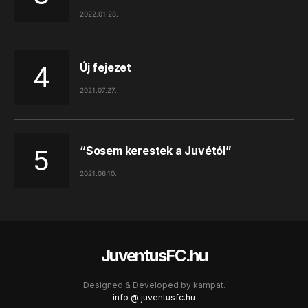
2022.01.28.
Új fejezet
2021.07.27.
“Sosem kerestek a Juvétól”
2021.06.10.
JuventusFC.hu
Designed & Developed by
kampat.
info @ juventusfc.hu