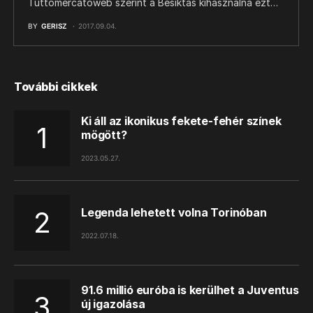
Tuttomercatoweb szerint a Besiktas kihasználná ezt…
BY
GERISZ
2017.09.04.
További cikkek
Ki áll az ikonikus fekete-fehér színek
mögött?
2023.05.27.
Legenda lehetett volna Torinóban
2022.07.18.
91.6 millió euróba is kerülhet a Juventus
új igazolása