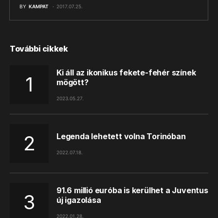
BY
KAMPAT
2017.07.25.
További cikkek
Ki áll az ikonikus fekete-fehér színek
mögött?
2023.05.27.
Legenda lehetett volna Torinóban
2022.07.18.
91.6 millió euróba is kerülhet a Juventus
új igazolása
2022.01.28.