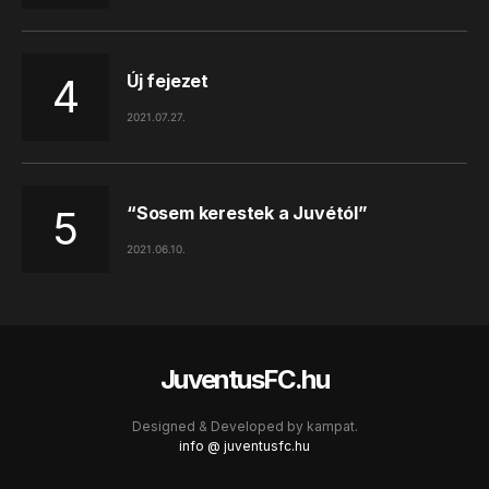
Új fejezet
2021.07.27.
“Sosem kerestek a Juvétól”
2021.06.10.
JuventusFC.hu
Designed & Developed by
kampat.
info @ juventusfc.hu