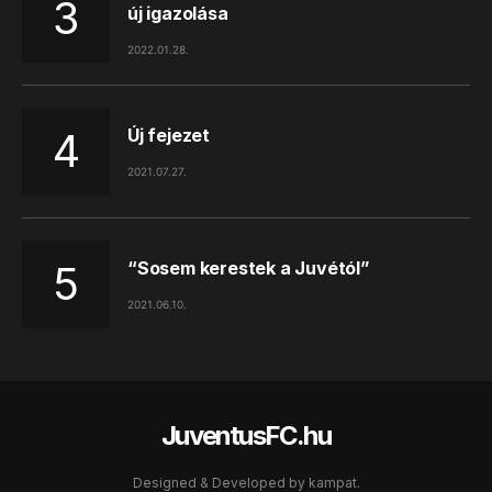
új igazolása
2022.01.28.
Új fejezet
2021.07.27.
“Sosem kerestek a Juvétól”
2021.06.10.
JuventusFC.hu
Designed & Developed by
kampat.