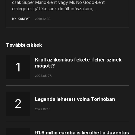
csak Super Mario-ként vagy Mr. No Good-ként
emlegetett játékosunk elmúlt időszakára,…
BY
KAMPAT
2018.12.30.
További cikkek
Ki áll az ikonikus fekete-fehér színek
mögött?
2023.05.27.
Legenda lehetett volna Torinóban
2022.07.18.
91.6 millió euróba is kerülhet a Juventus