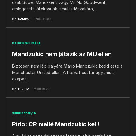
csak Super Mario-ként vagy Mr. No Good-ként
emlegetett játékosunk elmúlt időszakára,…
BY
KAMPAT
2018.12.30.
BAJNOKOK LIGÁJA
Mandzukic nem játszik az MU ellen
Biztosan nem lép pályára Mario Mandzukic kedd este a
Manchester United ellen. A horvát csatár ugyanis a
csapat…
BY
K_REIM
2018.10.23.
SERIE A 2018/19
Pirlo: CR mellé Mandzukic kell!