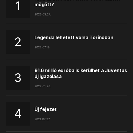
mögött?
2023.05.27.
Legenda lehetett volna Torinóban
2022.07.18.
91.6 millió euróba is kerülhet a Juventus
új igazolása
2022.01.28.
Új fejezet
2021.07.27.