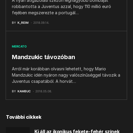
A nyári átigazolási szezon legnagyobb bombáját
robbantotta a Juventus azzal, hogy 110 millió euró
fejében megszerezte a portugál…
BY
K_REIM
2018.09.14.
MERCATO
Mandzukic távozóban
Arról már korábban olvasni lehetett, hogy Mario
Mandzukic idén nyáron nagy valószínűséggel távozik a
Juventus csapatából. A horvát…
BY
KAMBUC
2018.05.08.
További cikkek
Ki áll az ikonikus fekete-fehér színek