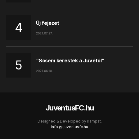
Új fejezet
2021.07.27.
“Sosem kerestek a Juvétól”
2021.06.10.
JuventusFC.hu
Designed & Developed by
kampat.
info @ juventusfc.hu