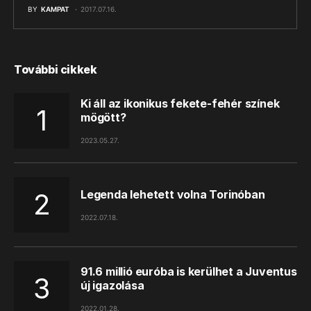
BY
KAMPAT
2017.07.16.
További cikkek
Ki áll az ikonikus fekete-fehér színek
mögött?
2023.05.27.
Legenda lehetett volna Torinóban
2022.07.18.
91.6 millió euróba is kerülhet a Juventus
új igazolása
2022.01.28.