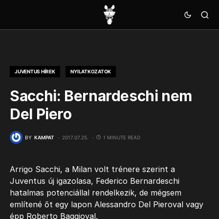
JUVENTUS HÍREK
NYILATKOZATOK
Sacchi: Bernardeschi nem
Del Piero
BY
KAMPAT
2017.07.25.
1 MINUTE READ
Arrigo Sacchi, a Milan volt trénere szerint a
Juventus új igazolasa, Federico Bernardeschi
hatalmas potenciállal rendelkezik, de mégsem
említené őt egy lapon Alessandro Del Pieroval vagy
épp Roberto Baggioval.