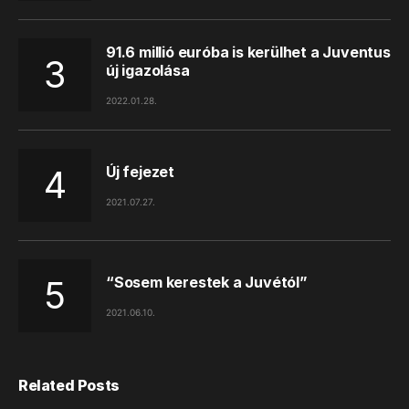
91.6 millió euróba is kerülhet a Juventus
új igazolása
2022.01.28.
Új fejezet
2021.07.27.
“Sosem kerestek a Juvétól”
2021.06.10.
Related Posts