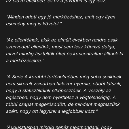
az előző években, és ez a jövőben is így lesz.”
“Minden adott egy jó mérkőzéshez, amit egy ilyen
esemény meg is követel.”
“Az ellenfélnek, akik az elmúlt években rendre csak
szenvedett ellenünk, most sem lesz könnyű dolga,
mivel mindig tiszteltük őket és koncentráltan álltunk ki
a mérkőzésekre.”
“A Serie A korábbi történelmében még soha senkinek
nem sikerült zsinórban hatszor nyernie, ebből látszik,
hogy a statisztikáink elképesztőek. A veszély az
egészben, hogy nem nyerhetsz a végtelenségig. A
többi csapat megerősödött, de mindent megteszünk
azért, hogy ott legyünk a legjobbak közt.”
“Augusztusban mindig nehéz megmondani, hogy