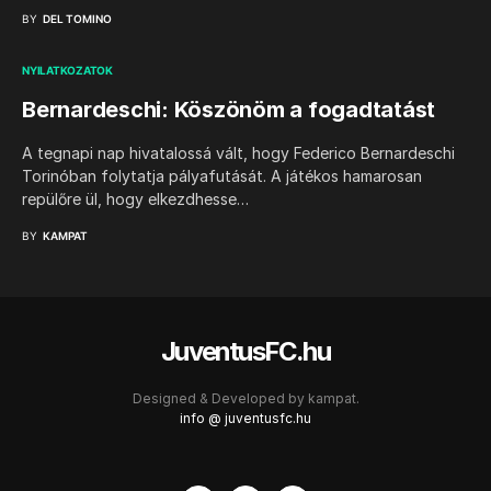
BY
DEL TOMINO
NYILATKOZATOK
Bernardeschi: Köszönöm a fogadtatást
A tegnapi nap hivatalossá vált, hogy Federico Bernardeschi
Torinóban folytatja pályafutását. A játékos hamarosan
repülőre ül, hogy elkezdhesse…
BY
KAMPAT
JuventusFC.hu
Designed & Developed by
kampat.
info @ juventusfc.hu