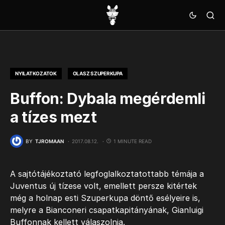
NYILATKOZATOK
OLASZ SZUPERKUPA
Buffon: Dybala megérdemli
a tízes mezt
BY
TJROMAAN
2017.08.12.
1 MINUTE READ
A sajtótájékoztató legfoglalkoztatottabb témája a
Juventus új tízese volt, emellett persze kitértek
még a holnap esti Szuperkupa döntő esélyeire is,
melyre a Bianconeri csapatkapitányának, Gianluigi
Buffonnak kellett válaszolnia.