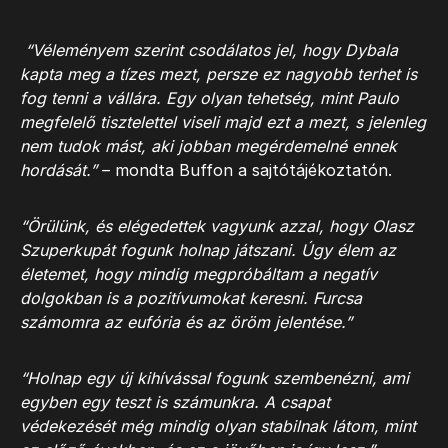
“Véleményem szerint csodálatos jel, hogy Dybala
kapta meg a tízes mezt, persze ez nagyobb terhet is
fog tenni a vállára. Egy olyan tehetség, mint Paulo
megfelelő tisztelettel viseli majd ezt a mezt, s jelenleg
nem tudok mást, aki jobban megérdemelné ennek
hordását.”
– mondta Buffon a sajtótájékoztatón.
“Örülünk, és elégedettek vagyunk azzal, hogy Olasz
Szuperkupát fogunk holnap játszani. Úgy élem az
életemet, hogy mindig megpróbáltam a negatív
dolgokban is a pozitívumokat keresni. Furcsa
számomra az eufória és az öröm jelentése.”
“Holnap egy új kihívással fogunk szembenézni, ami
egyben egy teszt is számunkra. A csapat
védekezését még mindig olyan stabilnak látom, mint