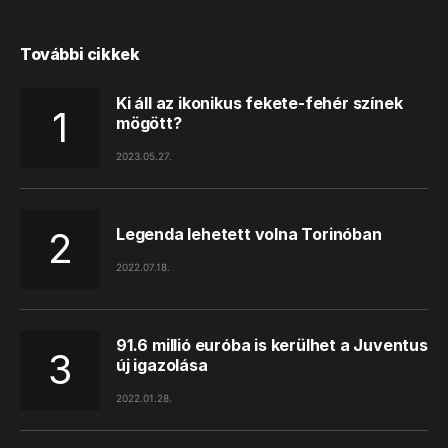
További cikkek
Ki áll az ikonikus fekete-fehér színek
mögött?
2023.05.27.
Legenda lehetett volna Torinóban
2022.07.18.
91.6 millió euróba is kerülhet a Juventus
új igazolása
2022.01.28.