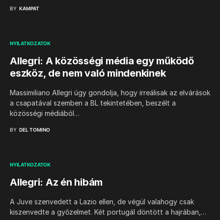
BY
KAMPAT
NYILATKOZATOK
Allegri: A közösségi média egy működő
eszköz, de nem való mindenkinek
Massimiliano Allegri úgy gondolja, hogy irreálisak az elvárások
a csapatával szemben a BL tekintetében, beszélt a
közösségi médiából…
BY
DEL TOMINO
NYILATKOZATOK
Allegri: Az én hibám
A Juve szenvedett a Lazio ellen, de végül valahogy csak
kiszenvedte a győzelmet. Két portugál döntött a hajrában,…