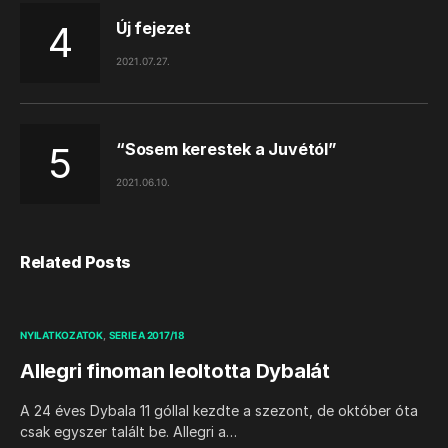
Új fejezet
2021.07.27.
“Sosem kerestek a Juvétól”
2021.06.10.
Related Posts
NYILATKOZATOK
SERIE A 2017/18
Allegri finoman leoltotta Dybalát
A 24 éves Dybala 11 góllal kezdte a szezont, de október óta
csak egyszer talált be. Allegri a…