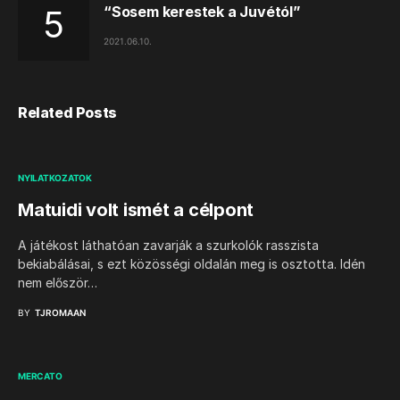
“Sosem kerestek a Juvétól”
2021.06.10.
Related Posts
NYILATKOZATOK
Matuidi volt ismét a célpont
A játékost láthatóan zavarják a szurkolók rasszista
bekiabálásai, s ezt közösségi oldalán meg is osztotta. Idén
nem először…
BY
TJROMAAN
MERCATO