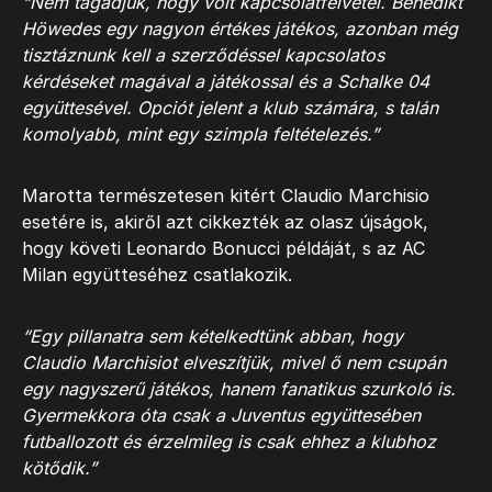
“Nem tagadjuk, hogy volt kapcsolatfelvétel. Benedikt
Höwedes egy nagyon értékes játékos, azonban még
tisztáznunk kell a szerződéssel kapcsolatos
kérdéseket magával a játékossal és a Schalke 04
együttesével. Opciót jelent a klub számára, s talán
komolyabb, mint egy szimpla feltételezés.”
Marotta természetesen kitért Claudio Marchisio
esetére is, akiről azt cikkezték az olasz újságok,
hogy követi Leonardo Bonucci példáját, s az AC
Milan együtteséhez csatlakozik.
“Egy pillanatra sem kételkedtünk abban, hogy
Claudio Marchisiot elveszítjük, mivel ő nem csupán
egy nagyszerű játékos, hanem fanatikus szurkoló is.
Gyermekkora óta csak a Juventus együttesében
futballozott és érzelmileg is csak ehhez a klubhoz
kötődik.”