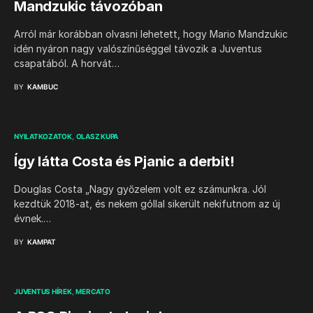
Mandzukic távozóban
Arról már korábban olvasni lehetett, hogy Mario Mandzukic
idén nyáron nagy valószínűséggel távozik a Juventus
csapatából. A horvát…
BY
KAMBUC
NYILATKOZATOK
OLASZ KUPA
Így látta Costa és Pjanic a derbit!
Douglas Costa „Nagy győzelem volt ez számunkra. Jól
kezdtük 2018-at, és nekem góllal sikerült nekifutnom az új
évnek.…
BY
KAMPAT
JUVENTUS HÍREK
MERCATO