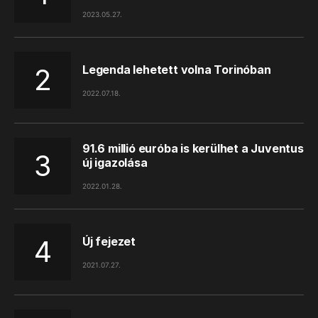
2023.05.27.
Legenda lehetett volna Torinóban
2022.07.18.
91.6 millió euróba is kerülhet a Juventus
új igazolása
2022.01.28.
Új fejezet
2021.07.27.