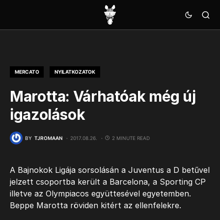
MERCATO
NYILATKOZATOK
Marotta: Várhatóak még új
igazolások
BY
TJROMAAN
2017.08.26.
2 MINUTE READ
A Bajnokok Ligája sorsolásán a Juventus a D betűvel
jelzett csoportba került a Barcelona, a Sporting CP
illetve az Olympiacos együttesével egyetemben.
Beppe Marotta röviden kitért az ellenfelekre.