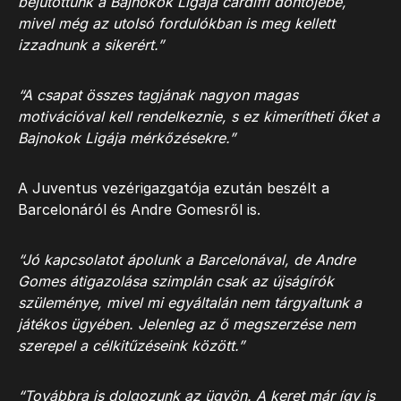
bejutottunk a Bajnokok Ligája cardiffi döntőjébe,
mivel még az utolsó fordulókban is meg kellett
izzadnunk a sikerért.”
“A csapat összes tagjának nagyon magas
motivációval kell rendelkeznie, s ez kimerítheti őket a
Bajnokok Ligája mérkőzésekre.”
A Juventus vezérigazgatója ezután beszélt a
Barcelonáról és Andre Gomesről is.
“Jó kapcsolatot ápolunk a Barcelonával, de Andre
Gomes átigazolása szimplán csak az újságírók
szüleménye, mivel mi egyáltalán nem tárgyaltunk a
játékos ügyében. Jelenleg az ő megszerzése nem
szerepel a célkitűzéseink között.”
“Továbbra is dolgozunk az ügyön. A keret már így is