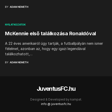
BY
ADAM NEMETH
NYILATKOZATOK
McKennie első találkozása Ronaldóval
A 22 éves amerikairól úgy tartják, a futballpályán nem ismer
félelmet, azonban az, hogy egy igazi legendával
találkozhatott,…
BY
ADAM NEMETH
JuventusFC.hu
Designed & Developed by
kampat.
info @ juventusfc.hu