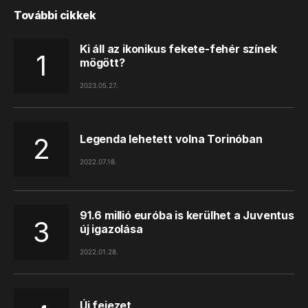
További cikkek
Ki áll az ikonikus fekete-fehér színek
mögött?
2023.05.27.
Legenda lehetett volna Torinóban
2022.07.18.
91.6 millió euróba is kerülhet a Juventus
új igazolása
2022.01.28.
Új fejezet