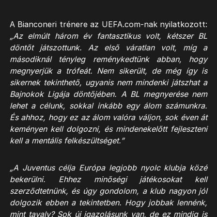
A Bianconeri trénere az UEFA.com-nak nyilatkozott:
„Az elmúlt három év fantasztikus volt, kétszer BL
döntőt játszottunk. Az első váratlan volt, míg a
másodiknál tényleg reménykedtünk abban, hogy
megnyerjük a trófeát. Nem sikerült, de még így is
sikernek tekinthető, ugyanis nem mindenki játszhat a
Bajnokok Ligája döntőjében. A BL megnyerése nem
lehet a célunk, sokkal inkább egy álom számunkra.
És ahhoz, hogy ez az álom valóra váljon, sok éven át
keményen kell dolgozni, és mindenekelőtt fejleszteni
kell a mentális felkészültséget.”
„A Juventus célja Európa legjobb nyolc klubja közé
bekerülni. Ehhez minőségi játékosokat kell
szerződtetnünk, és úgy gondolom, a klub nagyon jól
dolgozik ebben a tekintetben. Hogy jobbak lennénk,
mint tavaly? Sok új igazolásunk van, de ez mindig is