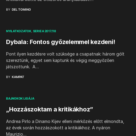
BY
DEL TOMINO
NYILATKOZATOK
SERIE A 2017/18
Dybala: Fontos győzelemmel kezdeni!
Pont ilyen kezdésre volt szüksége a csapatnak: három gólt
szereztünk, egyet sem kaptunk és végig meggyőzően
játszottunk. A…
BY
KAMPAT
BAJNOKOK LIGÁJA
„Hozzászoktam a kritikákhoz”
Andrea Pirlo a Dinamo Kijev elleni mérkőzés előtt elmondta,
az évek során hozzászokott a kritikákhoz. A nyáron
Maurizio…