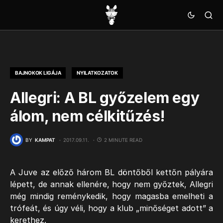
BAJNOKOK LIGÁJA
NYILATKOZATOK
Allegri: A BL győzelem egy
álom, nem célkitűzés!
BY
KAMPAT
2017.09.11.
2 MINUTE READ
A Juve az előző három BL döntőből kettőn pályára
lépett, de annak ellenére, hogy nem győztek, Allegri
még mindig reménykedik, hogy magasba emelheti a
trófeát, és úgy véli, hogy a klub „minőséget adott” a
kerethez.