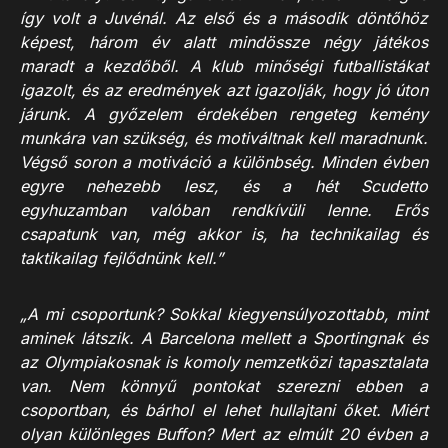
így volt a Juvénál. Az első és a második döntőhöz
képest, három év alatt mindössze négy játékos
maradt a kezdőből. A klub minőségi futballistákat
igazolt, és az eredmények azt igazolják, hogy jó úton
járunk. A győzelem érdekében rengeteg kemény
munkára van szükség, és motiváltnak kell maradnunk.
Végső soron a motiváció a különbség. Minden évben
egyre nehezebb lesz, és a hét Scudetto
egyhuzamban valóban rendkívüli lenne. Erős
csapatunk van, még akkor is, ha technikailag és
taktikailag fejlődnünk kell.”
„A mi csoportunk? Sokkal kiegyensúlyozottabb, mint
aminek látszik. A Barcelona mellett a Sportingnak és
az Olympiakosnak is komoly nemzetközi tapasztalata
van. Nem könnyű pontokat szerezni ebben a
csoportban, és bárhol el lehet hullajtani őket. Miért
olyan különleges Buffon? Mert az elmúlt 20 évben a