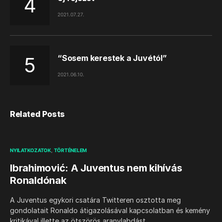
2021.07.27.
“Sosem kerestek a Juvétól”
2021.06.10.
Related Posts
NYILATKOZATOK
TÖRTÉNELEM
Ibrahimović: A Juventus nem kihívás
Ronaldónak
A Juventus egykori csatára Twitteren osztotta meg
gondolatait Ronaldo átigazolásával kapcsolatban és kemény
kritikával illette az ötszörös aranylabdást.…