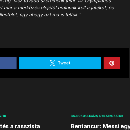
i fog, hisz tovább szeretnénk jutni. Az Olympiacos
 már a mérkőzés elejétől uralnunk kell a játékot, és
lenfelet, úgy ahogy azt ma is tettük.”
Tweet
7/18
BAJNOKOK LIGÁJA
NYILATKOZATOK
tés a rasszista
Bentancur: Messi eg