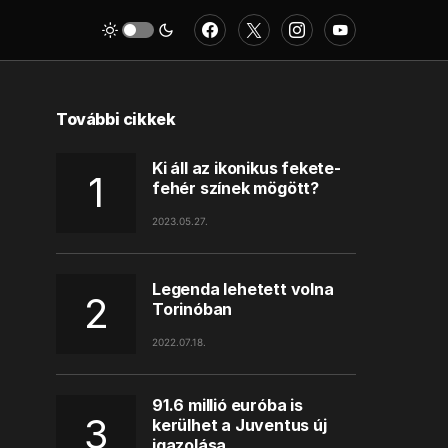
További cikkek
Ki áll az ikonikus fekete-
fehér színek mögött?
2023.05.27.
Legenda lehetett volna
Torinóban
2022.07.18.
91.6 millió euróba is
kerülhet a Juventus új
igazolása