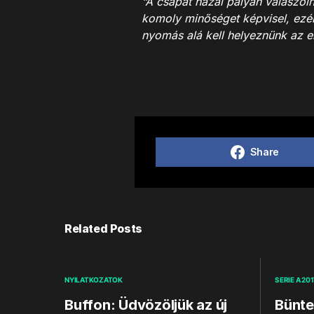
“A csapat hazai pályán válaszoln
komoly minőséget képvisel, ezért
nyomás alá kell helyeznünk az el
Share
Related Posts
NYILATKOZATOK
SERIE A 201
Buffon: Üdvözöljük az új
Bünte