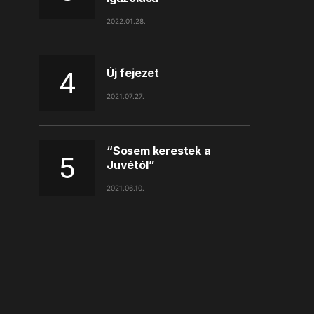
2022.01.28.
Új fejezet
2021.07.27.
“Sosem kerestek a
Juvétól”
2021.06.10.