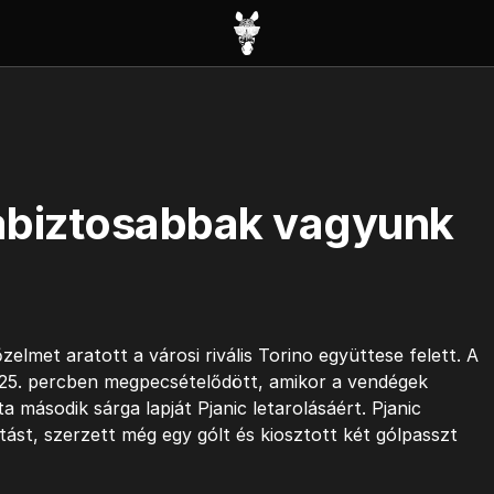
abiztosabbak vagyunk
elmet aratott a városi rivális Torino együttese felett. A
25. percben megpecsételődött, amikor a vendégek
a második sárga lapját Pjanic letarolásáért. Pjanic
lítást, szerzett még egy gólt és kiosztott két gólpasszt