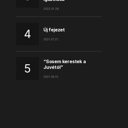
2022.01.28.
Új fejezet
2021.07.27.
“Sosem kerestek a
Juvétól”
2021.06.10.