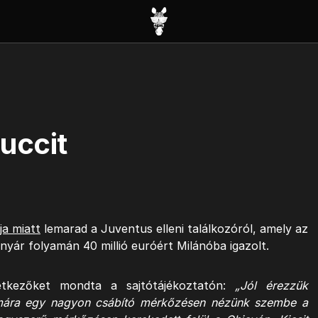
nuccit
ja miatt
lemarad a Juventus elleni találkozóról, amely az
 nyár folyamán 40 millió euróért Milánóba igazolt.
tkezőket mondta a sajtótájékoztatón:
„Jól érezzük
mára egy nagyon csábító mérkőzésen nézünk szembe a