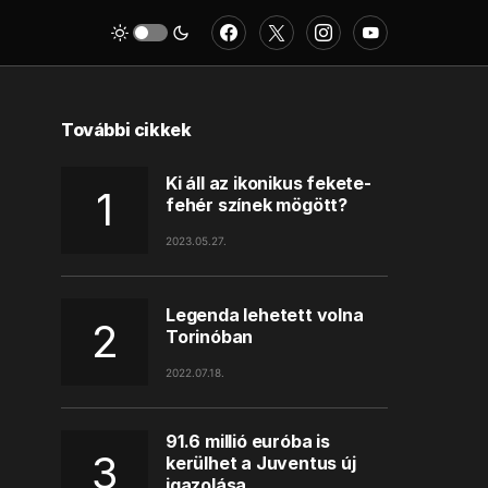
További cikkek
Ki áll az ikonikus fekete-
fehér színek mögött?
2023.05.27.
Legenda lehetett volna
Torinóban
2022.07.18.
91.6 millió euróba is
kerülhet a Juventus új
igazolása