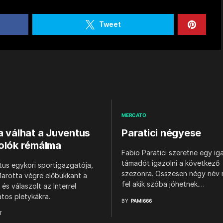
Tweet
MERCATO
a válhat a Juventus
Paratici négyese
olók rémálma
Fabio Paratici szeretne egy iga
támadót igazolni a következő
us egykori sportigazgatója,
szezonra. Összesen négy név 
arotta végre előbukkant a
fel akik szóba jöhetnek.…
 és válaszolt az Interrel
tos pletykákra.
BY
PAMI666
T