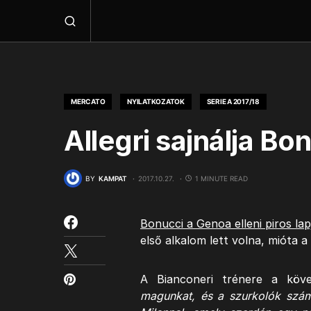
MERCATO
NYILATKOZATOK
SERIE A 2017/18
Allegri sajnálja Bo
BY
KAMPAT
2017.10.27.
1 MINUTE READ
Bonucci a Genoa elleni piros lap
első alkalom lett volna, mióta a
A Bianconeri trénere a köve
magunkat, és a szurkolók szá