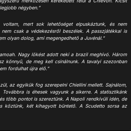
gyszerű mérkőzésen kerekedett felül a Chievón. Kicsit
 legjobb négyben.”
 voltam, mert sok lehetőséget elpuskáztunk, és nem
 nem csak a védekezésről beszélek. A passzjátékkal is
nem olyan dolog, ami megengedhető a Juvénál.”
amoah. Nagy lökést adott neki a brazil meghívó. Három
sz könnyű, de meg kell csinálnunk. A tavalyi szezonban
nem fordulhat újra elő.”
ül, az egyikük fog szerepelni Chiellini mellett. Sajnálom,
 Továbbra is éhesek vagyunk a sikerre. A statisztikánk
s több pontot is szereztünk. A Napoli rendkívüli idén, de
s köztünk, két kihagyott büntető. A Scudetto sorsa az