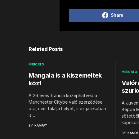
Share
Related Posts
MERCATO
MERCATO
Mangala is a kiszemeltek
Valór
közt
szurk
A 26 éves francia középhátvéd a
Manchester Citybe való szerződése
A Juvent
óta, nem találja helyét, s ez játékában
Beppe M
is…
sötétből
kapcsola
BY
KAMPAT
BY
KAMPA