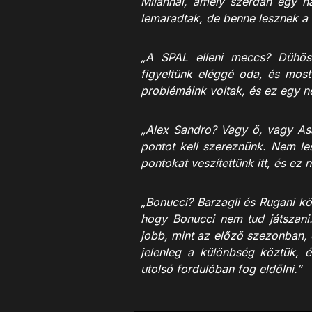
Milannal, amely szerdán egy na
lemaradtak, de benne lesznek a
„A SPAL elleni meccs? Dühös
figyeltünk eléggé oda, és most
problémáink voltak, és ez egy 
„Alex Sandro? Vagy ő, vagy As
pontot kell szereznünk. Nem le
pontokat veszítettünk itt, és ez 
„Bonucci? Barzagli és Rugani köz
hogy Bonucci nem tud játszani.
jobb, mint az előző szezonban, é
jelenleg a különbség köztük, é
utolsó fordulóban fog eldőlni.”