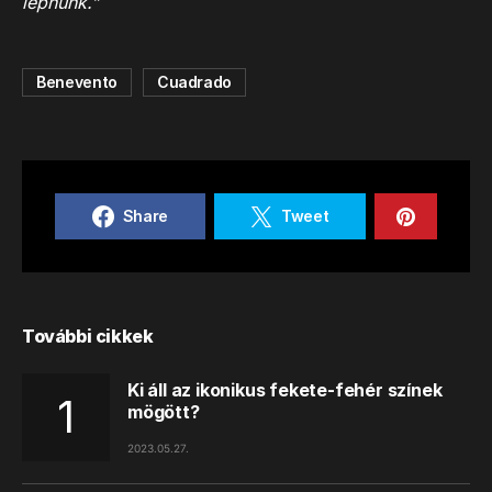
lépnünk.”
Benevento
Cuadrado
Share
Tweet
További cikkek
Ki áll az ikonikus fekete-fehér színek
mögött?
2023.05.27.