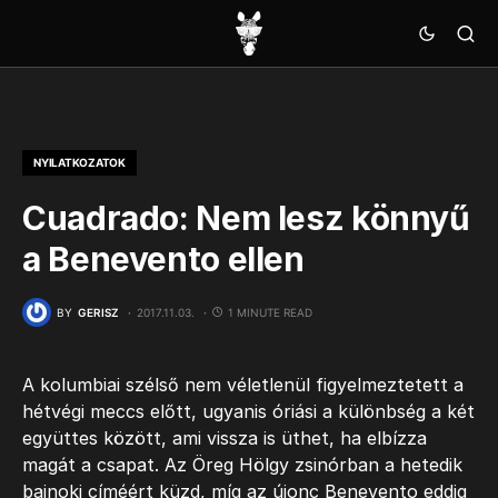
NYILATKOZATOK
Cuadrado: Nem lesz könnyű
a Benevento ellen
BY
GERISZ
2017.11.03.
1 MINUTE READ
A kolumbiai szélső nem véletlenül figyelmeztetett a
hétvégi meccs előtt, ugyanis óriási a különbség a két
együttes között, ami vissza is üthet, ha elbízza
magát a csapat. Az Öreg Hölgy zsinórban a hetedik
bajnoki címéért küzd, míg az újonc Benevento eddig