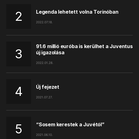
Legenda lehetett volna Torinóban
2022.07.18.
91.6 millió euróba is kerülhet a Juventus
új igazolása
2022.01.28.
Új fejezet
2021.07.27.
“Sosem kerestek a Juvétól”
2021.06.10.