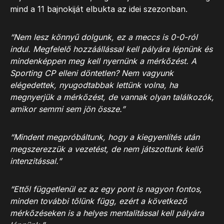
mind a 11 bajnokiját elbukta az idei szezonban.
“Nem lesz könnyű dolgunk, ez a meccs is 0-0-ról
indul. Megfelelő hozzáállással kell pályára lépnünk és
mindenképpen meg kell nyernünk a mérkőzést. A
Sporting CP elleni döntetlen? Nem vagyunk
elégedettek, nyugodtabbak lettünk volna, ha
megnyerjük a mérkőzést, de vannak olyan találkozók,
amikor semmi sem jön össze.”
“Mindent megpróbáltunk, hogy a kiegyenlítés után
megszerezzük a vezetést, de nem játszottunk kellő
intenzitással.”
“Ettől függetlenül ez az egy pont is nagyon fontos,
minden további tőlünk függ, ezért a következő
mérkőzéseken is a helyes mentalitással kell pályára