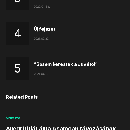
2022.01.28.
Új fejezet
2021.07.27.
“Sosem kerestek a Juvétól”
2021.06.10.
Related Posts
MERCATO
Allegri útját állta Asamoah távozásának