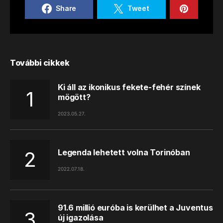
Share
Tweet
További cikkek
Ki áll az ikonikus fekete-fehér színek
mögött?
2023.05.27.
Legenda lehetett volna Torinóban
2022.07.18.
91.6 millió euróba is kerülhet a Juventus
új igazolása