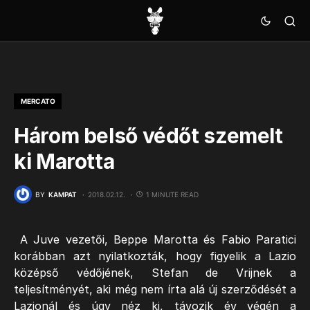
MERCATO
Három belső védőt szemelt
ki Marotta
BY
KAMPAT
2018.02.12.
1 MINUTE READ
A Juve vezetői, Beppe Marotta és Fabio Paratici
korábban azt nyilatkozták, hogy figyelik a Lazio
középső védőjének, Stefan de Vrijnek a
teljesítményét, aki még nem írta alá új szerződését a
Lazionál és úgy néz ki, távozik év végén a