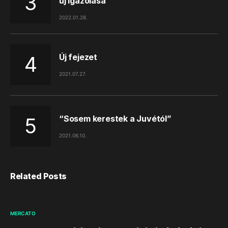
új igazolása
2022.01.28.
Új fejezet
2021.07.27.
“Sosem kerestek a Juvétól”
2021.06.10.
Related Posts
MERCATO