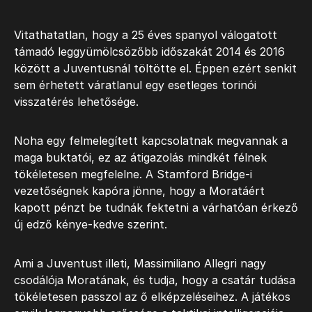
Vitathatatlan, hogy a 25 éves spanyol válogatott
támadó leggyümölcsözőbb időszakát 2014 és 2016
között a Juventusnál töltötte el. Éppen ezért senkit
sem érhetett váratlanul egy esetleges torinói
visszatérés lehetősége.
Noha egy felmelegített kapcsolatnak megvannak a
maga buktatói, ez az átigazolás mindkét félnek
tökéletesen megfelelne. A Stamford Bridge-i
vezetőségnek kapóra jönne, hogy a Moratáért
kapott pénzt be tudnák fektetni a várhatóan érkező
új edző kénye-kedve szerint.
Ami a Juventust illeti, Massimiliano Allegri nagy
csodálója Moratának, és tudja, hogy a csatár tudása
tökéletesen passzol az ő elképzeléseihez. A játékos