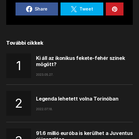
Share
Tweet
További cikkek
Ki áll az ikonikus fekete-fehér színek
mögött?
2023.05.27.
Legenda lehetett volna Torinóban
2022.07.18.
91.6 millió euróba is kerülhet a Juventus