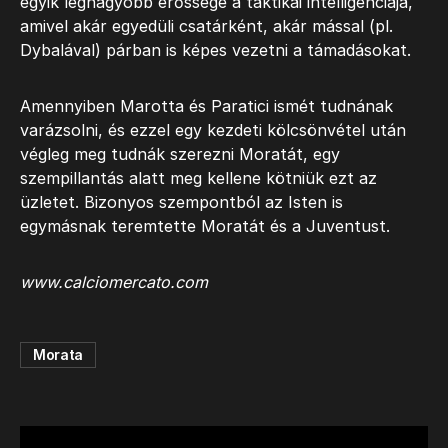
egyik legnagyobb erőssége a taktikai intelligenciája,
amivel akár egyedüli csatárként, akár mással (pl.
Dybalával) párban is képes vezetni a támadásokat.
Amennyiben Marotta és Paratici ismét tudnának
varázsolni, és ezzel egy kezdeti kölcsönvétel után
végleg meg tudnák szerezni Moratát, egy
szempillantás alatt meg kellene kötniük ezt az
üzletet. Bizonyos szempontból az Isten is
egymásnak teremtette Moratát és a Juventust.
www.calciomercato.com
Morata