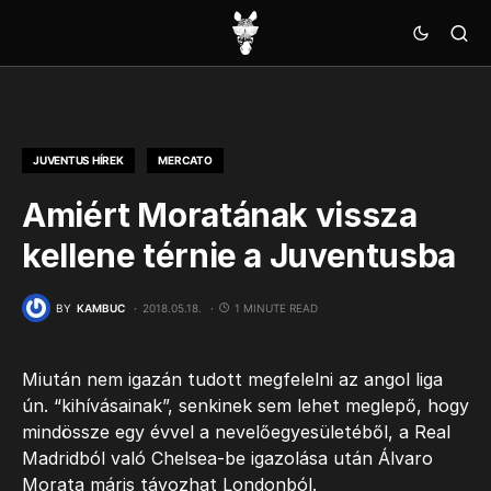
JUVENTUS HÍREK
MERCATO
Amiért Moratának vissza
kellene térnie a Juventusba
BY
KAMBUC
2018.05.18.
1 MINUTE READ
Miután nem igazán tudott megfelelni az angol liga
ún. “kihívásainak”, senkinek sem lehet meglepő, hogy
mindössze egy évvel a nevelőegyesületéből, a Real
Madridból való Chelsea-be igazolása után Álvaro
Morata máris távozhat Londonból.