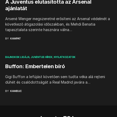
A Juventus elutasította az Arsenal
ajánlatát
Arsené Wenger megszeretné erősíteni az Arsenal védelmét a
következő átigazolási időszakban, és Mehdi Benatia
tapasztalata szerinte hasznára válna…
BY
KAMPAT
BAJNOKOK LIGÁJA
JUVENTUS HÍREK
NYILATKOZATOK
Buffon: Embertelen bíró
Gigi Buffon a lefújást követően sem tudta véka alá rejteni
dühét és csalódottságát a Real Madrid javára a…
BY
KAMBUC