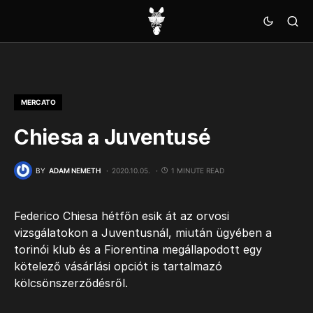
MERCATO
Chiesa a Juventusé
BY
ADAM NEMETH
2020.10.05.
1 MINUTE READ
Federico Chiesa hétfőn esik át az orvosi
vizsgálatokon a Juventusnál, miután ügyében a
torinói klub és a Fiorentina megállapodott egy
kötelező vásárlási opciót is tartalmazó
kölcsönszerződésről.