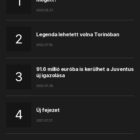
2023.05.27.
Legenda lehetett volna Torinóban
2022.07.18.
91.6 millió euróba is kerülhet a Juventus
új igazolása
2022.01.28.
Új fejezet
2021.07.27.