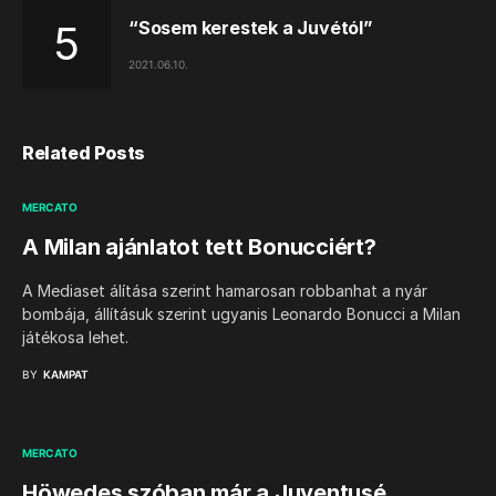
“Sosem kerestek a Juvétól”
2021.06.10.
Related Posts
MERCATO
A Milan ajánlatot tett Bonucciért?
A Mediaset álítása szerint hamarosan robbanhat a nyár
bombája, állításuk szerint ugyanis Leonardo Bonucci a Milan
játékosa lehet.
BY
KAMPAT
MERCATO
Höwedes szóban már a Juventusé