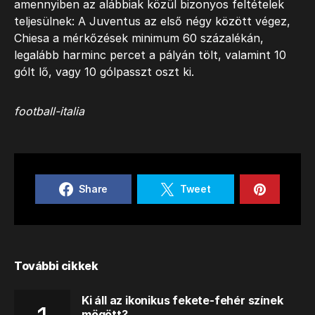
amennyiben az alábbiak közül bizonyos feltételek
teljesülnek: A Juventus az első négy között végez,
Chiesa a mérkőzések minimum 60 százalékán,
legalább harminc percet a pályán tölt, valamint 10
gólt lő, vagy 10 gólpasszt oszt ki.
football-italia
Share
Tweet
További cikkek
Ki áll az ikonikus fekete-fehér színek
mögött?