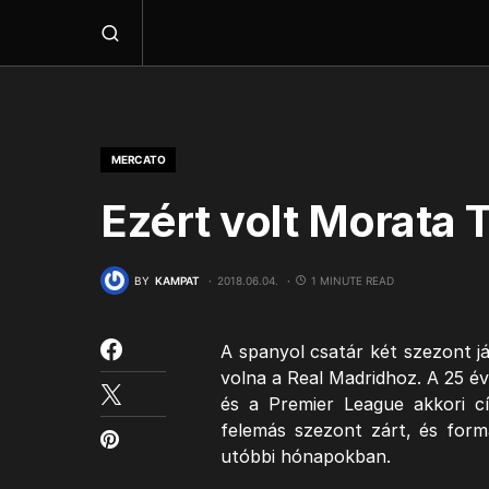
MERCATO
Ezért volt Morata
BY
KAMPAT
2018.06.04.
1 MINUTE READ
A spanyol csatár két szezont já
volna a Real Madridhoz. A 25 év
és a Premier League akkori c
felemás szezont zárt, és forma
utóbbi hónapokban.