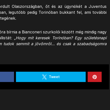
rdult Olaszországban, őt és az ügynökét a Juventus
óban, legutóbb pedig Torinóban bukkant fel, ami további
etegének.
ra bírnia a Bianconeri szurkolói között még mindig nagy
listát:
„Hogy mit keresek Torinóban? Egy születésnapi
nem tudok semmit a jövőmről… és csak a szabadságomra
Tweet