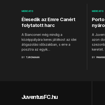
MERCATO
MERCATO
Élesedik az Emre Canért
Porto
folytatott harc
nyár
A Bianconeri még mindig a
A Juven
középpályára keres játékost az idei
azon dol
átigazolási időszakban, s erre a
szezonb
posztra az egyik…
keretét
BY
TJROMAAN
BY
PAMI66
JuventusFC.hu