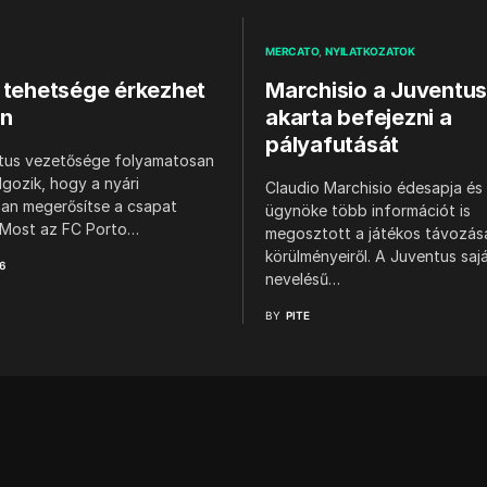
MERCATO
NYILATKOZATOK
 tehetsége érkezhet
Marchisio a Juventus
on
akarta befejezni a
pályafutását
tus vezetősége folyamatosan
gozik, hogy a nyári
Claudio Marchisio édesapja é
an megerősítse a csapat
ügynöke több információt is
. Most az FC Porto…
megosztott a játékos távozás
körülményeiről. A Juventus saj
6
nevelésű…
BY
PITE