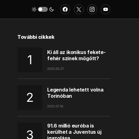
További cikkek
Ki áll az ikonikus fekete-
fehér színek mögött?
2023.05.27.
Legenda lehetett volna
Torinóban
2022.07.18.
91.6 millió euróba is
kerülhet a Juventus új
igazolása