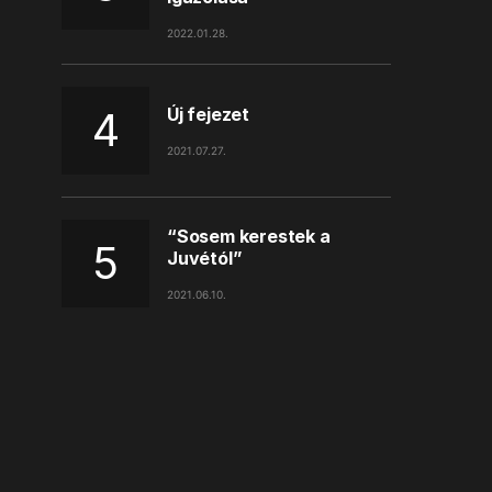
2022.01.28.
Új fejezet
2021.07.27.
“Sosem kerestek a
Juvétól”
2021.06.10.