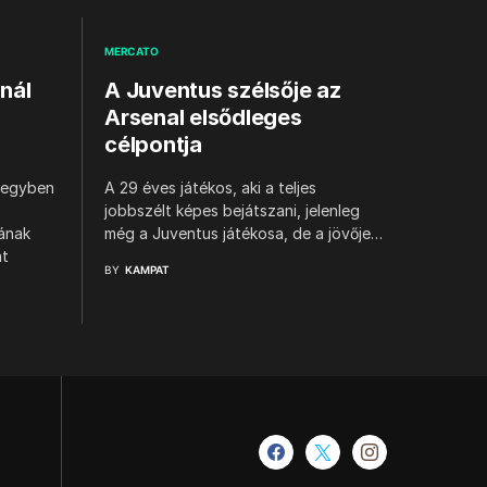
MERCATO
nál
A Juventus szélsője az
Arsenal elsődleges
célpontja
s egyben
A 29 éves játékos, aki a teljes
jobbszélt képes bejátszani, jelenleg
ának
még a Juventus játékosa, de a jövője…
át
BY
KAMPAT