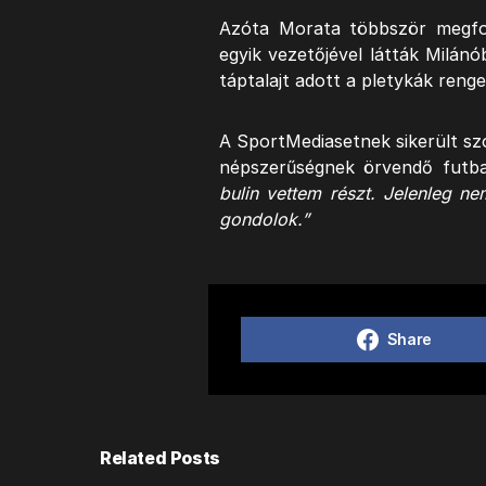
Azóta Morata többször megfo
egyik vezetőjével látták Milán
táptalajt adott a pletykák reng
A SportMediasetnek sikerült szó
népszerűségnek örvendő futbal
bulin vettem részt. Jelenleg 
gondolok.”
Share
Related Posts