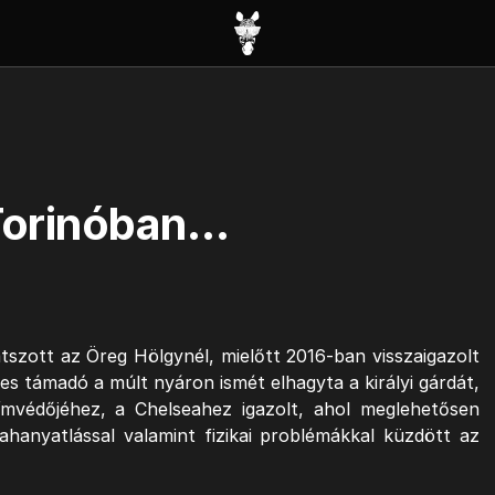
 Torinóban…
tszott az Öreg Hölgynél, mielőtt 2016-ban visszaigazolt
es támadó a múlt nyáron ismét elhagyta a királyi gárdát,
ímvédőjéhez, a Chelseahez igazolt, ahol meglehetősen
hanyatlással valamint fizikai problémákkal küzdött az