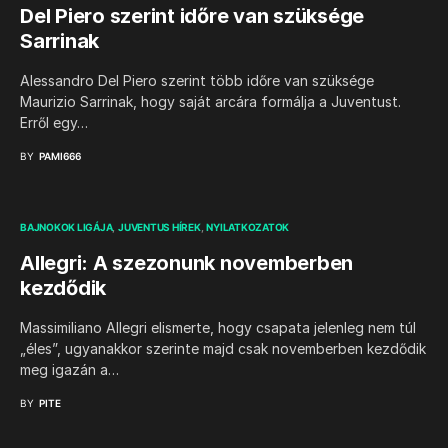
Del Piero szerint időre van szüksége
Sarrinak
Alessandro Del Piero szerint több időre van szüksége
Maurizio Sarrinak, hogy saját arcára formálja a Juventust.
Erről egy…
BY
PAMI666
BAJNOKOK LIGÁJA
JUVENTUS HÍREK
NYILATKOZATOK
Allegri: A szezonunk novemberben
kezdődik
Massimiliano Allegri elismerte, hogy csapata jelenleg nem túl
„éles”, ugyanakkor szerinte majd csak novemberben kezdődik
meg igazán a…
BY
PITE