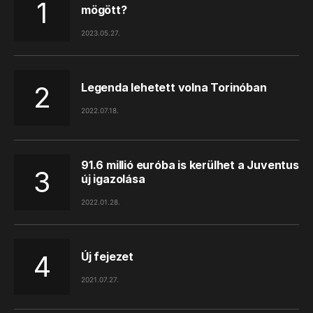
mögött?
2023.05.27.
Legenda lehetett volna Torinóban
2022.07.18.
91.6 millió euróba is kerülhet a Juventus
új igazolása
2022.01.28.
Új fejezet
2021.07.27.