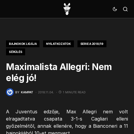
BAJNOKOK LIGÁJA
NYILATKOZATOK
SERIE A 2018/19
SÉRÜLÉS
Maximalista Allegri: Nem
elég jó!
BY
KAMPAT
2018.11.04.
1 MINUTE READ
A Juventus edzője, Max Allegri nem volt
elragadtatva csapata 3-1-s Cagliari elleni
győzelmétől, annak ellenére, hogy a Bianconeri a 11
bajnokijából 10-et megnyert.