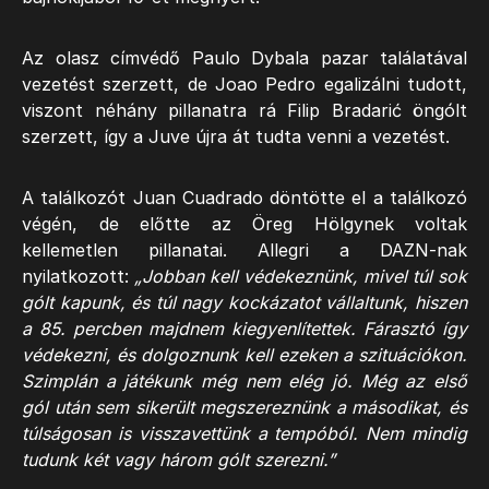
Az olasz címvédő Paulo Dybala pazar találatával
vezetést szerzett, de Joao Pedro egalizálni tudott,
viszont néhány pillanatra rá Filip Bradarić öngólt
szerzett, így a Juve újra át tudta venni a vezetést.
A találkozót Juan Cuadrado döntötte el a találkozó
végén, de előtte az Öreg Hölgynek voltak
kellemetlen pillanatai. Allegri a DAZN-nak
nyilatkozott:
„Jobban kell védekeznünk, mivel túl sok
gólt kapunk, és túl nagy kockázatot vállaltunk, hiszen
a 85. percben majdnem kiegyenlítettek. Fárasztó így
védekezni, és dolgoznunk kell ezeken a szituációkon.
Szimplán a játékunk még nem elég jó. Még az első
gól után sem sikerült megszereznünk a másodikat, és
túlságosan is visszavettünk a tempóból. Nem mindig
tudunk két vagy három gólt szerezni.”