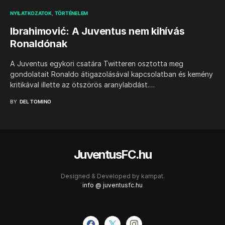
NYILATKOZATOK
TÖRTÉNELEM
Ibrahimović: A Juventus nem kihívás
Ronaldónak
A Juventus egykori csatára Twitteren osztotta meg
gondolatait Ronaldo átigazolásával kapcsolatban és kemény
kritikával illette az ötszörös aranylabdást.…
BY
DEL TOMINO
JuventusFC.hu
Designed & Developed by
kampat.
info @ juventusfc.hu