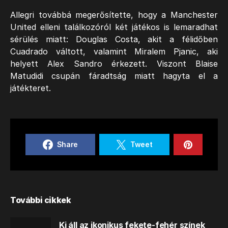
Allegri továbbá megerősítette, hogy a Manchester
United elleni találkozóról két játékos is lemaradhat
sérülés miatt: Douglas Costa, akit a félidőben
Cuadrado váltott, valamint Miralem Pjanic, aki
helyett Alex Sandro érkezett. Viszont Blaise
Matudidi csupán fáradtság miatt hagyta el a
játékteret.
Share
Tweet
További cikkek
Ki áll az ikonikus fekete-fehér színek