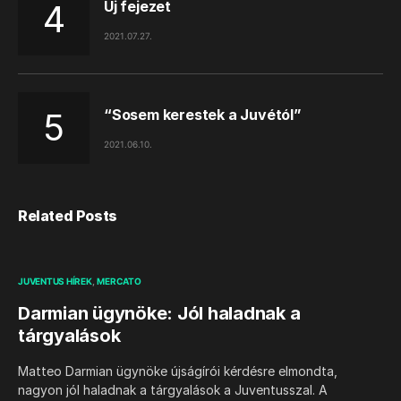
Új fejezet
2021.07.27.
“Sosem kerestek a Juvétól”
2021.06.10.
Related Posts
JUVENTUS HÍREK
MERCATO
Darmian ügynöke: Jól haladnak a
tárgyalások
Matteo Darmian ügynöke újságírói kérdésre elmondta,
nagyon jól haladnak a tárgyalások a Juventusszal. A