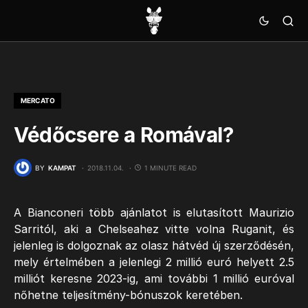
MERCATO
Védőcsere a Romával?
BY
KAMPAT
2018.11.04.
1 MINUTE READ
A Bianconeri több ajánlatot is elutasított Maurizio
Sarritól, aki a Chelseahez vitte volna Ruganit, és
jelenleg is dolgoznak az olasz hátvéd új szerződésén,
mely értelmében a jelenlegi 2 millió euró helyett 2.5
milliót keresne 2023-ig, ami további 1 millió euróval
nőhetne teljesítmény-bónuszok keretében.