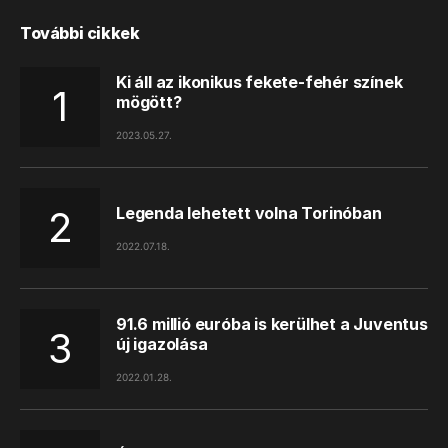
További cikkek
Ki áll az ikonikus fekete-fehér színek
mögött?
2023.05.27.
Legenda lehetett volna Torinóban
2022.07.18.
91.6 millió euróba is kerülhet a Juventus
új igazolása
2022.01.28.