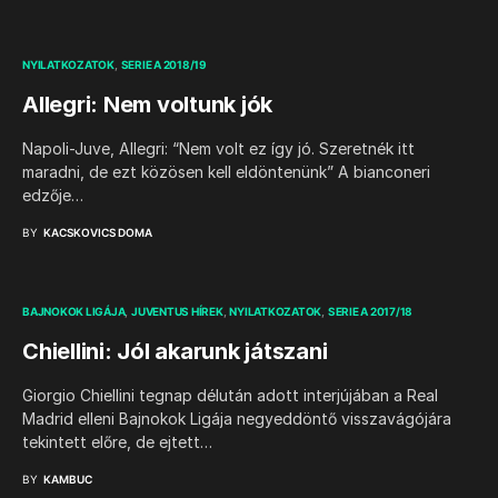
NYILATKOZATOK
SERIE A 2018/19
Allegri: Nem voltunk jók
Napoli-Juve, Allegri: “Nem volt ez így jó. Szeretnék itt
maradni, de ezt közösen kell eldöntenünk” A bianconeri
edzője…
BY
KACSKOVICS DOMA
BAJNOKOK LIGÁJA
JUVENTUS HÍREK
NYILATKOZATOK
SERIE A 2017/18
Chiellini: Jól akarunk játszani
Giorgio Chiellini tegnap délután adott interjújában a Real
Madrid elleni Bajnokok Ligája negyeddöntő visszavágójára
tekintett előre, de ejtett…
BY
KAMBUC