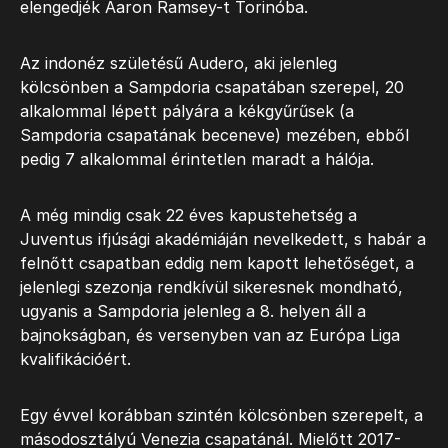
elengedjék Aaron Ramsey-t Torinóba.
Az indonéz születésű Audero, aki jelenleg
kölcsönben a Sampdoria csapatában szerepel, 20
alkalommal lépett pályára a kékgyűrűsek (a
Sampdoria csapatának beceneve) mezében, ebből
pedig 7 alkalommal érintetlen maradt a hálója.
A még mindig csak 22 éves kapustehetség a
Juventus ifjúsági akadémiáján nevelkedett, s habár a
felnőtt csapatban eddig nem kapott lehetőséget, a
jelenlegi szezonja rendkívül sikeresnek mondható,
ugyanis a Sampdoria jelenleg a 8. helyen áll a
bajnokságban, és versenyben van az Európa Liga
kvalifikációért.
Egy évvel korábban szintén kölcsönben szerepelt, a
másodosztályú Venezia csapatánál. Mielőtt 2017-