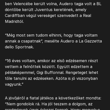
ben Velencébe került volna, Audero tagja volt a BL
döntőbe került Juventus keretének, amely
Cardiffban végül vereséget szenvedett a Real
Madridtól.
“Még most sem tudom elhinni, hogy tagja voltam
annak a csapatnak”, mesélte Audero a La Gazzetta
dello Sportnak.
“16 éves voltam, amikor az első edzésemen részt
vettem a felnőttek között. Együtt edzettem a
példaképemmel, Gigi Buffonnal. Rengeteget lehet
tőle tanulni az edzéseken. Azóta is jó viszonyban
vagyunk.”
A jövőjéről a fiatal játékos a következőket mondta:
“Nem gondolok rá. Ha jól teszem a dolgom, az
eredmények úgyis érkezni fognak. Hogy megyek-e