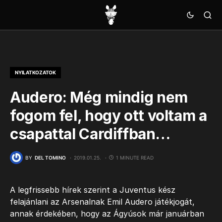
NYILATKOZATOK
Audero: Még mindig nem
fogom fel, hogy ott voltam a
csapattal Cardiffban…
BY
DEL TOMINO
2019.01.25.
1 MINUTE READ
A legfrissebb hírek szerint a Juventus kész
felajánlani az Arsenalnak Emil Audero játékjogát,
annak érdekében, hogy az Ágyúsok már januárban