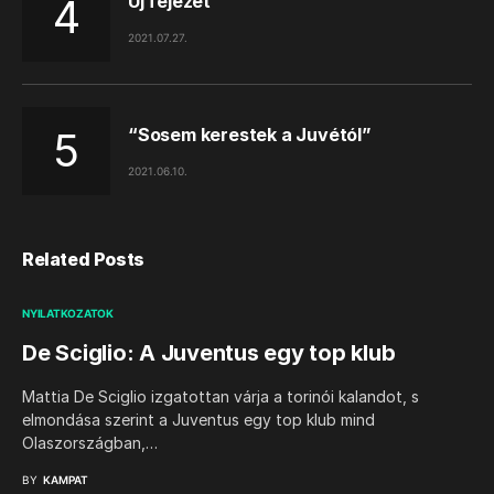
Új fejezet
2021.07.27.
“Sosem kerestek a Juvétól”
2021.06.10.
Related Posts
NYILATKOZATOK
De Sciglio: A Juventus egy top klub
Mattia De Sciglio izgatottan várja a torinói kalandot, s
elmondása szerint a Juventus egy top klub mind
Olaszországban,…
BY
KAMPAT