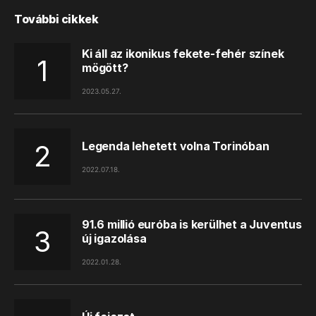
További cikkek
Ki áll az ikonikus fekete-fehér színek
mögött?
2023.05.27.
Legenda lehetett volna Torinóban
2022.07.18.
91.6 millió euróba is kerülhet a Juventus
új igazolása
2022.01.28.