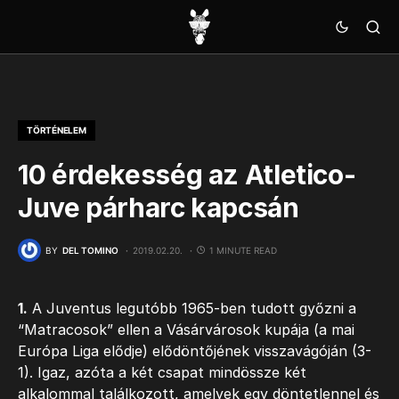
TÖRTÉNELEM
10 érdekesség az Atletico-
Juve párharc kapcsán
BY
DEL TOMINO
2019.02.20.
1 MINUTE READ
1.
A Juventus legutóbb 1965-ben tudott győzni a
“Matracosok” ellen a Vásárvárosok kupája (a mai
Európa Liga elődje) elődöntőjének visszavágóján (3-
1). Igaz, azóta a két csapat mindössze két
alkalommal találkozott, amelyek egy döntetlennel és