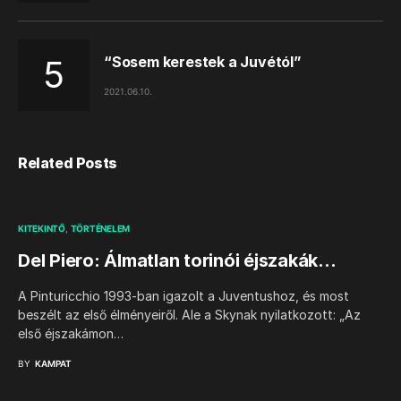
“Sosem kerestek a Juvétól”
2021.06.10.
Related Posts
KITEKINTŐ
TÖRTÉNELEM
Del Piero: Álmatlan torinói éjszakák…
A Pinturicchio 1993-ban igazolt a Juventushoz, és most
beszélt az első élményeiről. Ale a Skynak nyilatkozott: „Az
első éjszakámon…
BY
KAMPAT