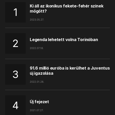
Ki áll az ikonikus fekete-fehér színek
mögött?
2023.05.27.
Legenda lehetett volna Torinóban
2022.07.18.
91.6 millió euróba is kerülhet a Juventus
új igazolása
2022.01.28.
Új fejezet
2021.07.27.