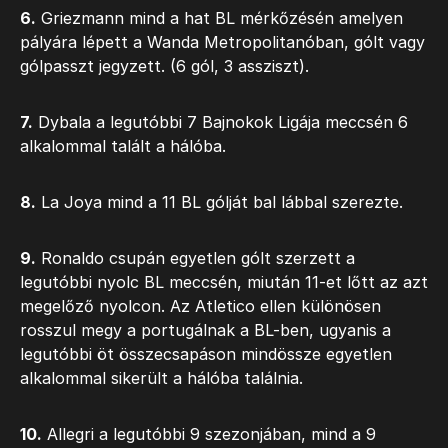
6.
Griezmann mind a hat BL mérkőzésén amelyen
pályára lépett a Wanda Metropolitanóban, gólt vagy
gólpasszt jegyzett. (6 gól, 3 assziszt).
7.
Dybala a legutóbbi 7 Bajnokok Ligája meccsén 6
alkalommal talált a hálóba.
8.
La Joya mind a 11 BL gólját bal lábbal szerezte.
9.
Ronaldo csupán egyetlen gólt szerzett a
legutóbbi nyolc BL meccsén, miután 11-et lőtt az azt
megelőző nyolcon. Az Atletico ellen különösen
rosszul megy a portugálnak a BL-ben, ugyanis a
legutóbbi öt összecsapáson mindössze egyetlen
alkalommal sikerült a hálóba találnia.
10.
Allegri a legutóbbi 9 szezonjában, mind a 9