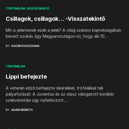
TÖRTÉNELEM
VISSZATEKINTŐ
Csillagok, csillagok… -Visszatekintő
Mit is jelentenek ezek a jelek? A világ számos bajnokságában
bevett szokás (így Magyarországon is), hogy aki 10…
BY
KACSKOVICS DOMA
TÖRTÉNELEM
Lippi befejezte
A veterán edző befejezte sikerekkel, trófeákkal teli
pályafutását. A Juventus és az olasz válogatott korábbi
szakvezetője úgy nyilatkozott,…
BY
ADAM NEMETH