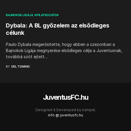
BAJNOKOK LIGÁJA
NYILATKOZATOK
Dybala: A BL győzelem az elsődleges
célunk
Paulo Dybala megerősítette, hogy ebben a szezonban a
Bajnokok Ligája megnyerése elsődleges célja a Juventusnak,
továbbá szót ejtett…
BY
DEL TOMINO
JuventusFC.hu
Designed & Developed by
kampat.
info @ juventusfc.hu