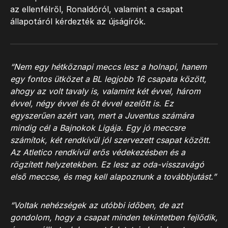
az ellenfélről, Ronaldóról, valamint a csapat
állapotáról kérdezték az újságírók.
“Nem egy hétköznapi meccs lesz a holnapi, hanem
egy fontos ütközet a BL legjobb 16 csapata között,
ahogy az volt tavaly is, valamint két évvel, három
évvel, négy évvel és öt évvel ezelőtt is. Ez
egyszerűen azért van, mert a Juventus számára
mindig cél a Bajnokok Ligája. Egy jó meccsre
számítok, két rendkívül jól szervezett csapat között.
Az Atletico rendkívül erős védekezésben és a
rögzített helyzetekben. Ez lesz az oda-visszavágó
első meccse, és meg kell alapoznunk a továbbjutást.”
“Voltak nehézségek az utóbbi időben, de azt
gondolom, hogy a csapat minden tekintetben fejlődik,