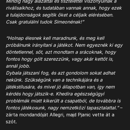
Mindig nagy alázattal és tisztelettel viszonyulnak a
riválisaikhoz, és tudatában vannak annak, hogy ezek
a tulajdonságok segítik őket a céljaik elérésében.
Csak gratulálni tudok Simeonénak!”
“Holnap élesnek kell maradnunk, és meg kell
próbálnunk irányítani a játékot. Nem egyeznék ki egy
döntetlennel, sőt, azt mondtam a srácoknak, hogy
fontos hogy gólt szerezzünk, vagy akár kettőt is,
annál jobb.
Dybala játszani fog, és azt gondolom sokat adhat
nekünk. Szükségünk van a technikájára és a
játékstílusára, és mivel jó állapotban van, így nem
kérdés hogy játszik-e. Khedira egészségügyi
problémák miatt kikerült a csapatból, de továbbra is
fontos játékosunk, nagy nemzetközi tapasztalattal.”
–
zárta mondandóját Allegri, majd Pjanic vette át a
szót.