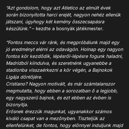
“Azt gondolom, hogy azt Atletico az elmúlt évek
során bizonyította harci erejét, nagyon nehéz ellenük
játszani, úgyhogy két kemény összecsapásra
készülünk.”
– kezdte a bosnyák játékmester.
“Fontos meccs vár ránk, és megpróbálunk majd egy
jó eredményt elérni az odavágón. Holnap egy nagyon
fontos kör kezdődik, lépésről-lépésre fogunk haladni,
Madridból kiindulva, és szeretnénk ugyanebbe a
stadionba visszaérkezni a kör végén, a Bajnokok
Ligája döntőjére.
Cristiano? Nagyon motivált, és már számtalanszor
megmutatta, hogy ebben a sorozatban ő a legjobb,
egy nagyszerű bajnok, és ezt ebben az évben is
bizonyítja.
Erősnek érezzük magunkat, ugyanakkor számos
kiváló csapat van a mezőnyben. Tiszteljük az
ellenfelünket, de fontos, hogy előnnyel induljunk majd