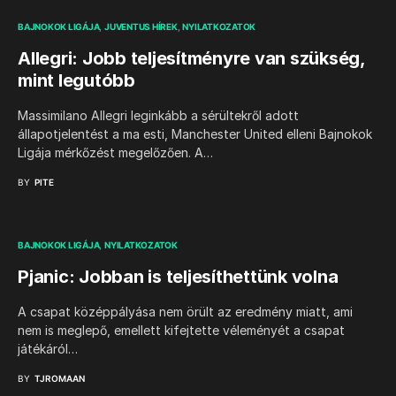
BAJNOKOK LIGÁJA
JUVENTUS HÍREK
NYILATKOZATOK
Allegri: Jobb teljesítményre van szükség,
mint legutóbb
Massimilano Allegri leginkább a sérültekről adott
állapotjelentést a ma esti, Manchester United elleni Bajnokok
Ligája mérkőzést megelőzően. A…
BY
PITE
BAJNOKOK LIGÁJA
NYILATKOZATOK
Pjanic: Jobban is teljesíthettünk volna
A csapat középpályása nem örült az eredmény miatt, ami
nem is meglepő, emellett kifejtette véleményét a csapat
játékáról…
BY
TJROMAAN