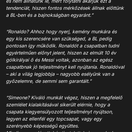
és nem állhatunk le, mert folytatni akarjuk ezt a
tendenciát, hiszen fontos mérkőzések állnak előttünk
a BL-ben és a bajnokságban egyaránt.”
“Ronaldo? Ahhoz hogy nyerj, kemény munkára és
egy kis szerencsére van szükséged, a BL pedig
pontosan így működik. Ronaldót a csapatban tudni
egyértelműen előnyt jelent, hiszen az elmúlt 10 év
gólkirályai ő és Messi voltak, azonban az egész
csapatbnak jó teljesítményt kell nyújtania. Ronaldóval
– aki a világ legjobbja – nagyobb esélyünk van a
győzelemre, de semmi sem garantált.”
“Simeone? Kiváló munkát végez, hiszen a megfelelő
szemlélet kialakításával sikerült elérnie, hogy a
csapata kiegyensúlyozott teljesítményt nyújtson,
legyen az ellenfél egy topcsapat, vagy egy
szerényebb képességű együttes.