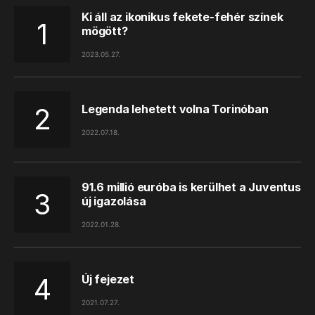
Ki áll az ikonikus fekete-fehér színek
mögött?
2023.05.27.
Legenda lehetett volna Torinóban
2022.07.18.
91.6 millió euróba is kerülhet a Juventus
új igazolása
2022.01.28.
Új fejezet
2021.07.27.