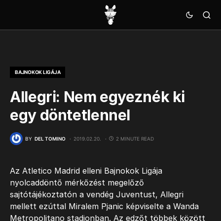
BAJNOKOK LIGÁJA
Allegri: Nem egyeznék ki
egy döntetlennel
BY
DEL TOMINO
2019.02.20.
2 MINUTE READ
Az Atletico Madrid elleni Bajnokok Ligája
nyolcaddöntő mérkőzést megelőző
sajtótájékoztatón a vendég Juventust, Allegri
mellett ezúttal Miralem Pjanic képviselte a Wanda
Metropolitano stadionban. Az edzőt többek között