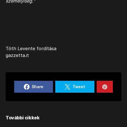
személyiség.”
Tóth Levente fordítása
gazzetta.it
Share
Tweet
További cikkek