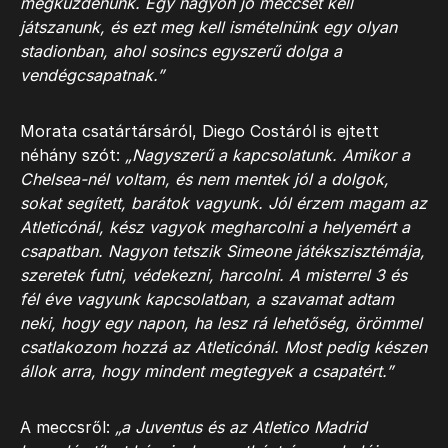
megküzdenünk. Egy nagyon jó meccset kell
játszanunk, és ezt meg kell ismételnünk egy olyan
stadionban, ahol sosincs egyszerű dolga a
vendégcsapatnak.”
Morata csatártársáról, Diego Costáról is ejtett
néhány szót:
„Nagyszerű a kapcsolatunk. Amikor a
Chelsea-nél voltam, és nem mentek jól a dolgok,
sokat segített, barátok vagyunk. Jól érzem magam az
Atleticónál, kész vagyok megharcolni a helyemért a
csapatban. Nagyon tetszik Simeone játékszisztémája,
szeretek futni, védekezni, harcolni. A misterrel 3 és
fél éve vagyunk kapcsolatban, a szavamat adtam
neki, hogy egy napon, ha lesz rá lehetőség, örömmel
csatlakozom hozzá az Atleticónál. Most pedig készen
állok arra, hogy mindent megtegyek a csapatért.”
A meccsről:
„a Juventus és az Atletico Madrid