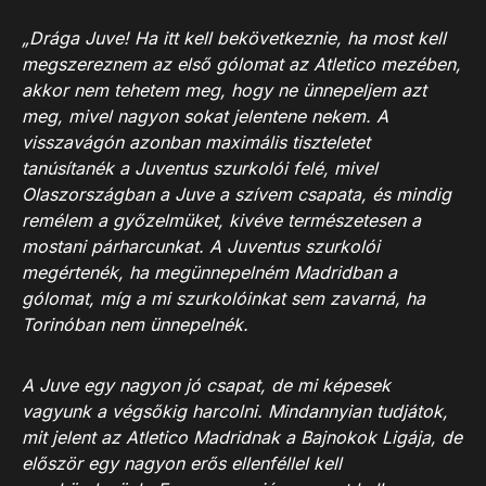
„Drága Juve! Ha itt kell bekövetkeznie, ha most kell
megszereznem az első gólomat az Atletico mezében,
akkor nem tehetem meg, hogy ne ünnepeljem azt
meg, mivel nagyon sokat jelentene nekem. A
visszavágón azonban maximális tiszteletet
tanúsítanék a Juventus szurkolói felé, mivel
Olaszországban a Juve a szívem csapata, és mindig
remélem a győzelmüket, kivéve természetesen a
mostani párharcunkat. A Juventus szurkolói
megértenék, ha megünnepelném Madridban a
gólomat, míg a mi szurkolóinkat sem zavarná, ha
Torinóban nem ünnepelnék.
A Juve egy nagyon jó csapat, de mi képesek
vagyunk a végsőkig harcolni. Mindannyian tudjátok,
mit jelent az Atletico Madridnak a Bajnokok Ligája, de
először egy nagyon erős ellenféllel kell