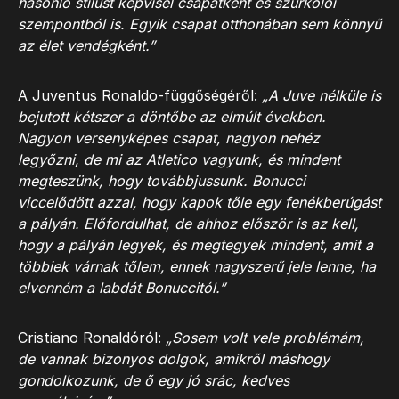
hasonló stílust képvisel csapatként és szurkolói
szempontból is. Egyik csapat otthonában sem könnyű
az élet vendégként.”
A Juventus Ronaldo-függőségéről:
„A Juve nélküle is
bejutott kétszer a döntőbe az elmúlt években.
Nagyon versenyképes csapat, nagyon nehéz
legyőzni, de mi az Atletico vagyunk, és mindent
megteszünk, hogy továbbjussunk. Bonucci
viccelődött azzal, hogy kapok tőle egy fenékberúgást
a pályán. Előfordulhat, de ahhoz először is az kell,
hogy a pályán legyek, és megtegyek mindent, amit a
többiek várnak tőlem, ennek nagyszerű jele lenne, ha
elvenném a labdát Bonuccitól.”
Cristiano Ronaldóról:
„Sosem volt vele problémám,
de vannak bizonyos dolgok, amikről máshogy
gondolkozunk, de ő egy jó srác, kedves