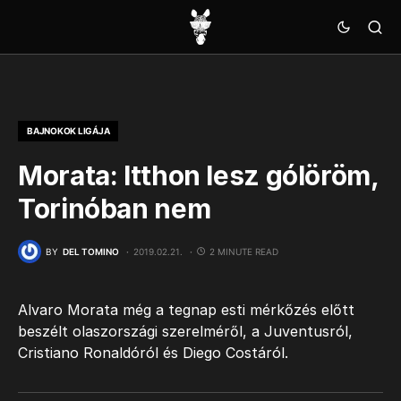
BAJNOKOK LIGÁJA
Morata: Itthon lesz gólöröm,
Torinóban nem
BY
DEL TOMINO
2019.02.21.
2 MINUTE READ
Alvaro Morata még a tegnap esti mérkőzés előtt
beszélt olaszországi szerelméről, a Juventusról,
Cristiano Ronaldóról és Diego Costáról.