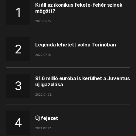
Ki áll az ikonikus fekete-fehér színek
mögött?
2023.05.27.
Legenda lehetett volna Torinóban
2022.07.18.
91.6 millió euróba is kerülhet a Juventus
új igazolása
2022.01.28.
Új fejezet
2021.07.27.