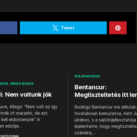
Tweet
NYILATKOZATOK
ZATOK
SERIE A 2018/19
Bentancur:
ri: Nem voltunk jók
Megtiszteltetés itt le
uve, Allegri: “Nem volt ez így
Rodrigo Bentancur ma délután 
etnék itt maradni, de ezt
hivatalosan bemutatva, mint J
kell eldöntenünk” A
játékos, s a sajtótájékoztatója
eri edzője…
kijelentette, hogy megtisztelt
számára,…
OVICS DOMA