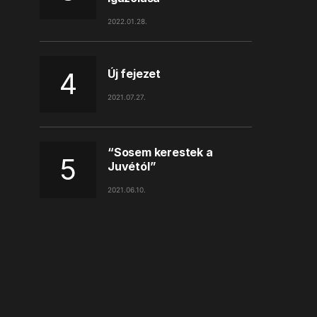
2022.01.28.
Új fejezet
2021.07.27.
“Sosem kerestek a
Juvétól”
2021.06.10.