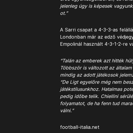
jelenleg úgy is képesek vagyu
ot.”
A Sarri csapat a 4-3-3-as feláll
Londonban már az edző védjegy
Empolinál használt 4-3-1-2-re v
“Talán az emberek azt hitték hül
Többször is változott az általam
mindig az adott játékosok jelemz
“De Ligt egyelőre még nem beszé
játékstílusunkhoz. Hatalmas pote
pedig időbe telik. Chiellini sérü
folyamatot, de ha fenn tud mara
válni.”
football-italia.net