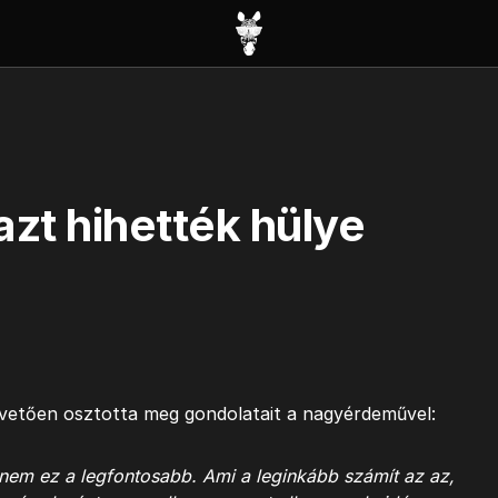
azt hihették hülye
követően osztotta meg gondolatait a nagyérdeművel:
t nem ez a legfontosabb. Ami a leginkább számít az az,