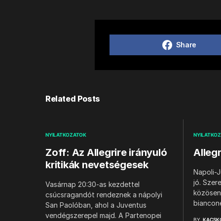
Share
Related Posts
NYILATKOZATOK
NYILATKO
Zoff: Az Allegrire irányuló
Alleg
kritikák nevetségesek
Napoli-J
jó. Szer
Vasárnap 20:30-as kezdettel
közösen 
csúcsragandót rendeznek a nápolyi
biancon
San Paolóban, ahol a Juventus
vendégszerepel majd. A Partenopei
BY
KACSK