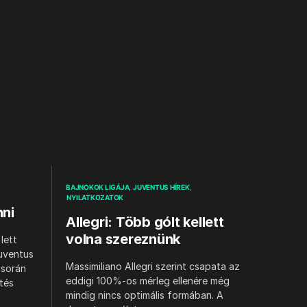
BAJNOKOK LIGÁJA
JUVENTUS HÍREK
NYILATKOZATOK
nni
Allegri: Több gólt kellett
volna szereznünk
lett
uventus
Massimiliano Allegri szerint csapata az
 során
eddigi 100%-os mérleg ellenére még
etés
mindig nincs optimális formában. A