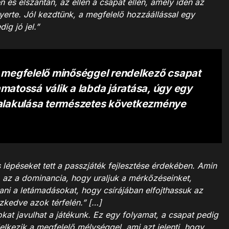
n és elszántan, az ellen a csapat ellen, amely idén az
erte. Jól kezdtünk, a megfelelő hozzáállással egy
ig jó jel.”
y megfelelő minőséggel rendelkező csapat
matossá válik a labda járatása, úgy egy
ialakulása természetes következménye
lépéseket tett a passzjáték fejlesztése érdekében. Amin
 az a dominancia, hogy uraljuk a mérkőzéseinket,
vítani a letámadásokat, hogy csírájában elfojthassuk az
zkedve azok térfelén.” […]
t javulhat a játékunk. Ez egy folyamat, a csapat pedig
elkezik a megfelelő mélységgel, ami azt jelenti, hogy