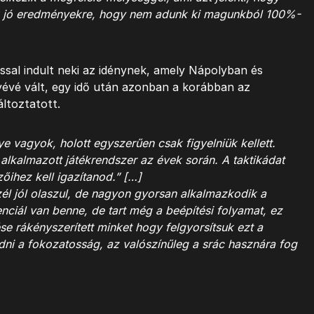
nk jó eredményekre, hogy nem adunk ki magunkból 100%-
ással indult neki az idénynek, amely Nápolyban és
évé vált, egy idő után azonban a korábban az
áltoztatott.
ye vagyok, holott egyszerűen csak figyelniük kellett.
 alkalmazott játékrendszer az évek során. A taktikádat
őihez kell igazítanod.” […]
l jól olaszul, de nagyon gyorsan alkalmazkodik a
nciál van benne, de tart még a beépítési folyamat, ez
lése rákényszerített minket hogy felgyorsítsuk ezt a
dni a fokozatosság, az valószínűleg a srác hasznára fog