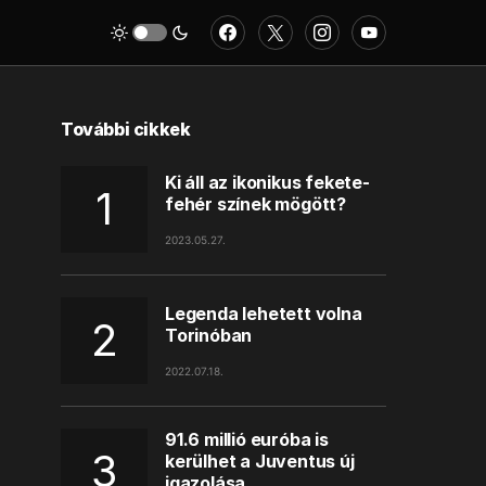
További cikkek
Ki áll az ikonikus fekete-
fehér színek mögött?
2023.05.27.
Legenda lehetett volna
Torinóban
2022.07.18.
91.6 millió euróba is
kerülhet a Juventus új
igazolása