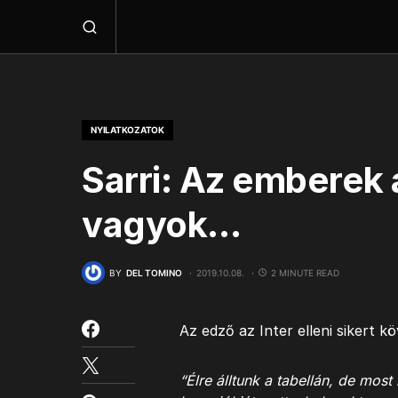
NYILATKOZATOK
Sarri: Az emberek 
vagyok…
BY
DEL TOMINO
2019.10.08.
2 MINUTE READ
Az edző az Inter elleni sikert 
“Élre álltunk a tabellán, de mos