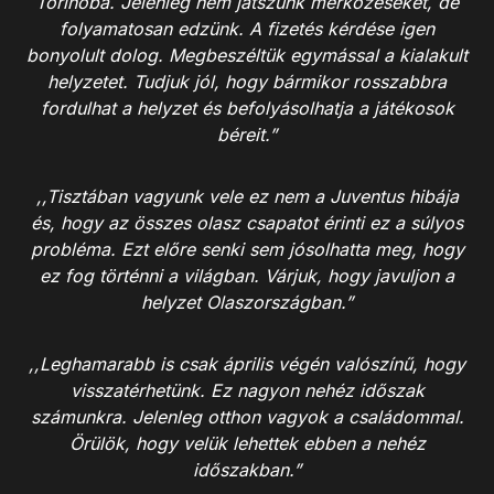
Torinóba. Jelenleg nem játszunk mérkőzéseket, de
folyamatosan edzünk. A fizetés kérdése igen
bonyolult dolog. Megbeszéltük egymással a kialakult
helyzetet. Tudjuk jól, hogy bármikor rosszabbra
fordulhat a helyzet és befolyásolhatja a játékosok
béreit.”
,,Tisztában vagyunk vele ez nem a Juventus hibája
és, hogy az összes olasz csapatot érinti ez a súlyos
probléma. Ezt előre senki sem jósolhatta meg, hogy
ez fog történni a világban. Várjuk, hogy javuljon a
helyzet Olaszországban.”
,,Leghamarabb is csak április végén valószínű, hogy
visszatérhetünk. Ez nagyon nehéz időszak
számunkra. Jelenleg otthon vagyok a családommal.
Örülök, hogy velük lehettek ebben a nehéz
időszakban.”