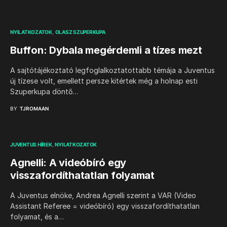
NYILATKOZATOK
OLASZ SZUPERKUPA
Buffon: Dybala megérdemli a tízes mezt
A sajtótájékoztató legfoglalkoztatottabb témája a Juventus
új tízese volt, emellett persze kitértek még a holnap esti
Szuperkupa döntő…
BY
TJROMAAN
JUVENTUS HÍREK
NYILATKOZATOK
Agnelli: A videóbíró egy
visszafordíthatatlan folyamat
A Juventus elnöke, Andrea Agnelli szerint a VAR (Video
Assistant Referee = videóbíró) egy visszafordíthatatlan
folyamat, és a…