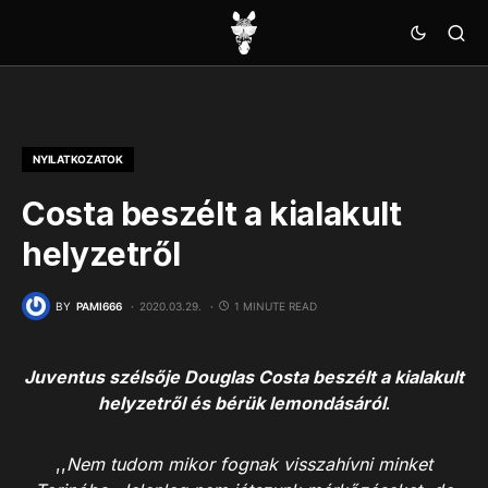
NYILATKOZATOK
Costa beszélt a kialakult
helyzetről
BY
PAMI666
2020.03.29.
1 MINUTE READ
Juventus szélsője Douglas Costa beszélt a kialakult
helyzetről és bérük lemondásáról
.
,,
Nem tudom mikor fognak visszahívni minket