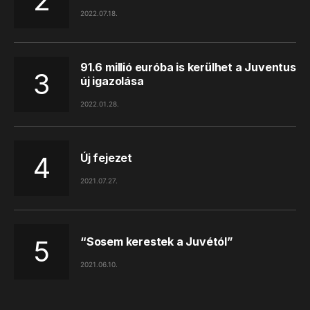
2022.07.18.
91.6 millió euróba is kerülhet a Juventus
új igazolása
2022.01.28.
Új fejezet
2021.07.27.
“Sosem kerestek a Juvétól”
2021.06.10.