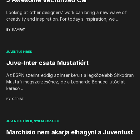
3 Awesome Vectorized Car
Looking at other designers’ work can bring a new wave of
creativity and inspiration. For today’s inspiration, we…
BY
KAMPAT
JUVENTUS HÍREK
Juve-Inter csata Mustafiért
Az ESPN szerint eddig az Inter került a legközelebb Shkodran
Mustafi megszerzéséhez, de a Leonardo Bonucci utódját
kereső…
BY
GERISZ
JUVENTUS HÍREK
NYILATKOZATOK
Marchisio nem akarja elhagyni a Juventust