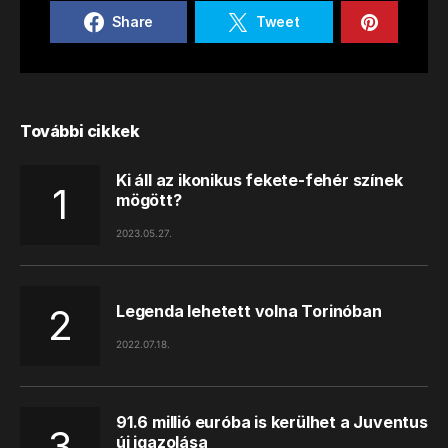
Share
Tweet
További cikkek
Ki áll az ikonikus fekete-fehér színek
mögött?
2023.05.27.
Legenda lehetett volna Torinóban
2022.07.18.
91.6 millió euróba is kerülhet a Juventus
új igazolása