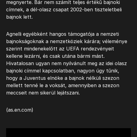
megnyerte. Bár nem számít teljes értékű bajnoki
címnek, a dél-olasz csapat 2002-ben tiszteletbeli
bajnok lett.
Agnelli egyébként hangos támogatója a nemzeti
bajnokságoknak a nemzetköziek kárára; véleménye
szerint mindenekelőtt az UEFA rendezvényeit
kellene lezárni, és csak utána bármi mást.
Hivatalosan ugyan nem nyilvánult meg az idei olasz
bajnoki címmel kapcsolatban, nagyon úgy tűnik,
hogy a Juventus elnöke a bajnok nélküli szezon
mellett tenné le a voksát, amennyiben a szezon
meccseit nem sikerül lejátszani.
(as.en.com)