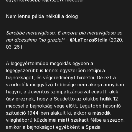
Nem lenne példa nélküli a dolog
Sarebbe meraviglioso. E ancora più meraviglioso se
noi dicessimo “no grazie!”
–
@LaTerzaStella
(2020.
03. 26.)
A legegyértelműbb megoldás egyben a
legegyszerűbb is lenne: egyszerűen lefújni a
bajnokságot, és végeredményt hirdetni. De ezt a
szurkolók meggyőző többsége nem akarja annyiban
hagyni, a Juventus szimpatizánsaival együtt, akik
úgy éreznék, hogy a Scudetto az ölükbe hullik 12
meccsel a bajnokság vége előtt. Legutóbb hasonló
szituáció 1944-ben alakult ki, akkor a második
világháború küzdelmei miatt szakadt félbe a szezon,
amikor a bajnokságot egyébként a Spezia