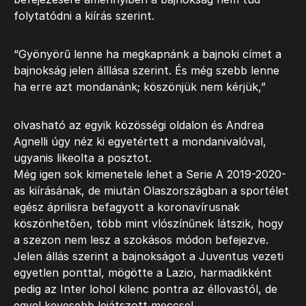
folytatódni a kiírás szerint.
“Gyönyörű lenne ha megkapnánk a bajnoki címet a
bajnokság jelen álllása szerint. És még szebb lenne
ha erre azt mondanánk; köszönjük nem kérjük,”
olvasható az egyik közösségi oldalon és Andrea
Agnelli úgy néz ki egyetértett a mondanivalóval,
ugyanis likeolta a posztot.
Még igen sok kimenetele lehet a Serie A 2019-2020-
as kiírásának, de miután Olaszországban a sportélet
egész áprilisra befagyott a koronavírusnak
köszönhetően, több mint vlószínűnek látszik, hogy
a szezon nem lesz a szokásos módon befejezve.
Jelen állás szerint a bajnokságot a Juventus vezeti
egyetlen ponttal, mögötte a Lazio, harmadikként
pedig az Inter lohol kilenc pontra az éllovastól, de
egyel kevesebb lejátszott meccsel.