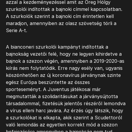
azzal a kezdeményezéssel amit az Öreg Hölgy
szurkolói indítottak a bajnoki címmel kapcsolatban.
A szurkolók szerint a bajnoki cím érintetlen kell
maradjon, amennyiben az olasz szövetség törli a
Serie A-t.
A bianconeri szurkolói kampányt indítottak a
bajnokság vezetői felé, hogy ne legyen kihirdetve a
bajnok a szezon végén, amennyiben a 2019-2020-as
kiírás nem folytatódik. Erre nagy esély van, ugyanis
köszönhetően az új koronavírus járványnak szinte
egész Európa beszüntette az összes
sporteseményt. A Juventus játékosai már
megmutatták a szolidaritásukat a járványsújtotta
társadalommal, fizetésük jelentős részéről lemondva
a vírus elleni harc javára. Az érzés úgy látszik, hogy
a szurkolókat is elkapta, akik szerint a Scudettoról
való lemondás az egyetlen korrekt mód a szezon
befejezésére amennyiben a bajnokság nem tud