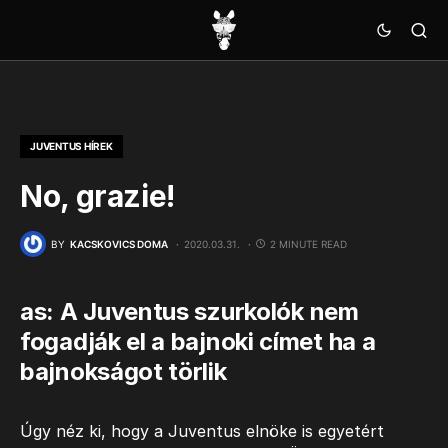
JUVENTUS HÍREK
No, grazie!
BY
KACSKOVICS DOMA
2020.03.31.
2 MINUTE READ
as: A Juventus szurkolók nem
fogadják el a bajnoki címet ha a
bajnokságot törlik
Úgy néz ki, hogy a Juventus elnöke is egyetért