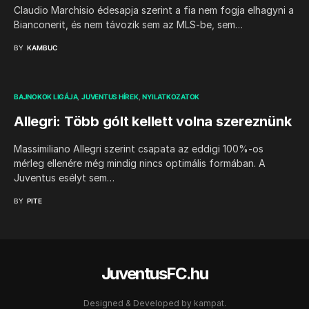
Claudio Marchisio édesapja szerint a fia nem fogja elhagyni a
Bianconerit, és nem távozik sem az MLS-be, sem…
BY
KAMBUC
BAJNOKOK LIGÁJA
JUVENTUS HÍREK
NYILATKOZATOK
Allegri: Több gólt kellett volna szereznünk
Massimiliano Allegri szerint csapata az eddigi 100%-os
mérleg ellenére még mindig nincs optimális formában. A
Juventus esélyt sem…
BY
PITE
JuventusFC.hu
Designed & Developed by
kampat.