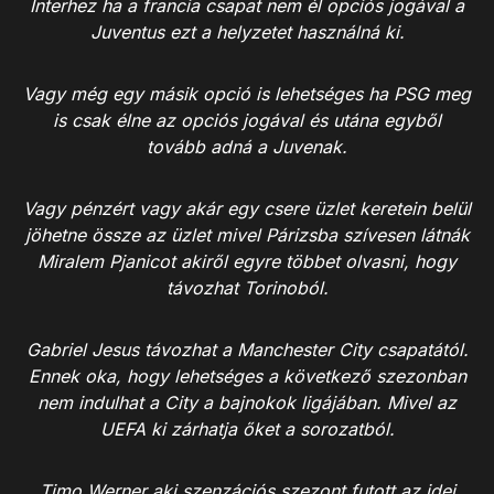
Interhez ha a francia csapat nem él opciós jogával a
Juventus ezt a helyzetet használná ki.
Vagy még egy másik opció is lehetséges ha PSG meg
is csak élne az opciós jogával és utána egyből
tovább adná a Juvenak.
Vagy pénzért vagy akár egy csere üzlet keretein belül
jöhetne össze az üzlet mivel Párizsba szívesen látnák
Miralem Pjanicot akiről egyre többet olvasni, hogy
távozhat Torinoból.
Gabriel Jesus távozhat a Manchester City csapatától.
Ennek oka, hogy lehetséges a következő szezonban
nem indulhat a City a bajnokok ligájában. Mivel az
UEFA ki zárhatja őket a sorozatból.
Timo Werner aki szenzációs szezont futott az idei