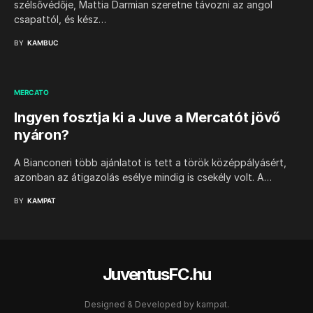
szélsővédője, Mattia Darmian szeretne távozni az angol
csapattól, és kész…
BY
KAMBUC
MERCATO
Ingyen fosztja ki a Juve a Mercatót jövő
nyáron?
A Bianconeri több ajánlatot is tett a török középpályásért,
azonban az átigazolás esélye mindig is csekély volt. A…
BY
KAMPAT
JuventusFC.hu
Designed & Developed by
kampat.