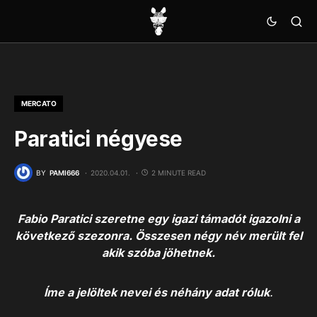
MERCATO
Paratici négyese
BY
PAMI666
2020.04.01.
2 MINUTE READ
Fabio Paratici szeretne egy igazi támadót igazolni a
következő szezonra. Összesen négy név merült fel
akik szóba jöhetnek.
Íme a jelöltek nevei és néhány adat róluk
.