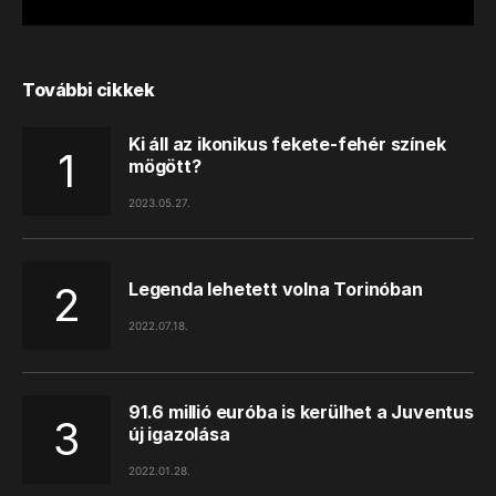
További cikkek
Ki áll az ikonikus fekete-fehér színek
mögött?
2023.05.27.
Legenda lehetett volna Torinóban
2022.07.18.
91.6 millió euróba is kerülhet a Juventus
új igazolása
2022.01.28.