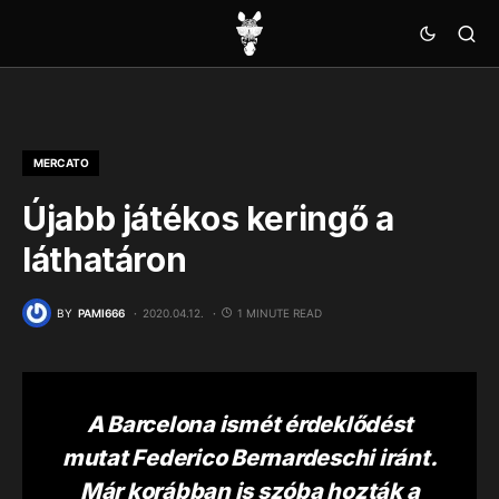
MERCATO
Újabb játékos keringő a
láthatáron
BY
PAMI666
2020.04.12.
1 MINUTE READ
A Barcelona ismét érdeklődést
mutat Federico Bernardeschi iránt.
Már korábban is szóba hozták a