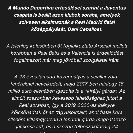
A Mundo Deportivo értesülései szerint a Juventus
csapata is beállt azon klubok sorába, amelyek
szívesen alkalmaznák a Real Madrid fiatal
középpályását, Dani Ceballost.
A jelenleg kölcsönben őt foglalkoztató Arsenal mellett
korábban a Real Betis és a Valencia is érdeklődést
fogalmazott már meg jövőbeli szolgálatai iránt.
A 23 éves támadó középpályás a sevillai zöld-
fehéreknél nevelkedett, majd 2017-ben mintegy 18
millió euró ellenében igazolta le a “királyi gárda”. Az
elmúlt szezonban kevesebb lehetőséghez jutott a
Real soraiban, így a 2019-2020-as idényre
kölcsönadták őt az “Ágyúsoknak”, ahol fiatal kora
ellenére villámgyorsan a londoni gárda meghatározó
játékosa lett, és a szezon félbeszakításáig 24