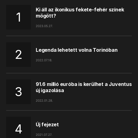
Ki áll az ikonikus fekete-fehér színek
mögött?
2023.05.27.
Legenda lehetett volna Torinóban
2022.07.18.
91.6 millió euróba is kerülhet a Juventus
új igazolása
2022.01.28.
Új fejezet
2021.07.27.