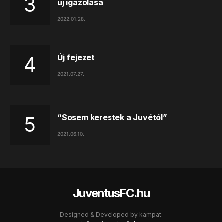
új igazolása
2022.01.28.
Új fejezet
2021.07.27.
“Sosem kerestek a Juvétól”
2021.06.10.
JuventusFC.hu
Designed & Developed by
kampat.