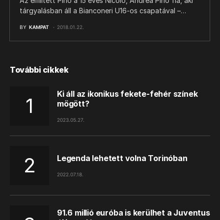
Az említett Pirlo a 15 éves Nicolò, Andrea Pirlo fia, aki
tárgyalásban áll a Bianconeri U16-os csapatával –…
BY
KAMPAT
2018.01.22.
További cikkek
Ki áll az ikonikus fekete-fehér színek
mögött?
2023.05.27.
Legenda lehetett volna Torinóban
2022.07.18.
91.6 millió euróba is kerülhet a Juventus