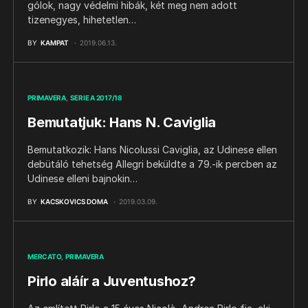
gólok, nagy védelmi hibák, két meg nem adott
tizenegyes, hihetetlen…
BY
KAMPAT
2019.06.13.
PRIMAVERA
SERIE A 2017/18
Bemutatjuk: Hans N. Caviglia
Bemutatkozik: Hans Nicolussi Caviglia, az Udinese ellen
debütáló tehetség Allegri beküldte a 79.-ik percben az
Udinese elleni bajnokin…
BY
KACSKOVICS DOMA
2019.03.09.
MERCATO
PRIMAVERA
Pirlo aláír a Juventushoz?