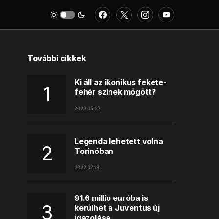
További cikkek
Ki áll az ikonikus fekete-
fehér színek mögött?
2023.05.27.
Legenda lehetett volna
Torinóban
2022.07.18.
91.6 millió euróba is
kerülhet a Juventus új
igazolása