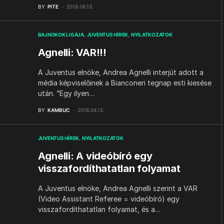
BY
PITE
2018.08.13.
BAJNOKOK LIGÁJA
JUVENTUS HÍREK
NYILATKOZATOK
Agnelli: VAR!!!
A Juventus elnöke, Andrea Agnelli interjút adott a
média képviselőinek a Bianconeri tegnap esti kiesése
után. “Egy ilyen…
BY
KAMBUC
2018.04.12.
JUVENTUS HÍREK
NYILATKOZATOK
Agnelli: A videóbíró egy
visszafordíthatatlan folyamat
A Juventus elnöke, Andrea Agnelli szerint a VAR
(Video Assistant Referee = videóbíró) egy
visszafordíthatatlan folyamat, és a…