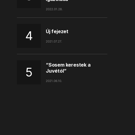
2022.01.28.
Új fejezet
2021.07.27.
“Sosem kerestek a
Juvétól”
2021.06.10.