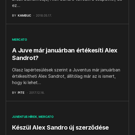
ez…
BY
KAMBUC
2018.05.17.
MERCATO
A Juve már januárban értékesíti Alex
Sandrot?
Olasz lapértesülések szerint a Juventus már januárban
értékesítheti Alex Sandrot, állítólag már az is ismert,
hogy ki lehet…
BY
PITE
2017.12.16.
JUVENTUS HÍREK
MERCATO
Készül Alex Sandro új szerződése