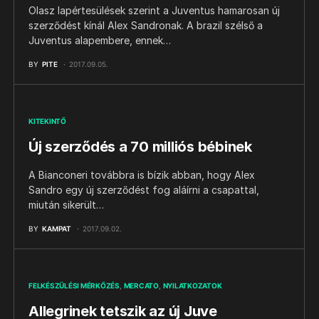
Olasz lapértesülések szerint a Juventus hamarosan új
szerződést kínál Alex Sandronak. A brazil szélső a
Juventus alapembere, ennek…
BY
PITE
2017.09.05.
KITEKINTŐ
Új szerződés a 70 milliós bébinek
A Bianconeri továbbra is bízik abban, hogy Alex
Sandro egy új szerződést fog aláírni a csapattal,
miután sikerült…
BY
KAMPAT
2017.09.02.
FELKÉSZÜLÉSI MÉRKŐZÉS
MERCATO
NYILATKOZATOK
Allegrinek tetszik az új Juve