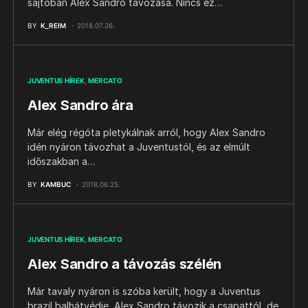
sajtóban Alex Sandro távozása. Nincs ez…
BY
K_REIM
2018.07.26.
JUVENTUS HÍREK
MERCATO
Alex Sandro ára
Már elég régóta pletykálnak arról, hogy Alex Sandro
idén nyáron távozhat a Juventustól, és az elmúlt
időszakban a…
BY
KAMBUC
2018.06.25.
JUVENTUS HÍREK
MERCATO
Alex Sandro a távozás szélén
Már tavaly nyáron is szóba került, hogy a Juventus
brazil balhátvédje, Alex Sandro távozik a csapattól, de