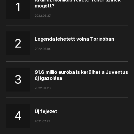
mögött?
2023.05.27.
Legenda lehetett volna Torinóban
2022.07.18.
91.6 millió euróba is kerülhet a Juventus
új igazolása
2022.01.28.
Új fejezet
2021.07.27.