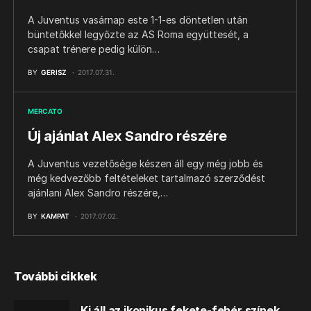
A Juventus vasárnap este 1-1-es döntetlen után
büntetőkkel legyőzte az AS Roma együttesét, a
csapat trénere pedig külön…
BY
GERISZ
2017.07.31.
MERCATO
Új ajánlat Alex Sandro részére
A Juventus vezetősége készen áll egy még jobb és
még kedvezőbb feltételeket tartalmazó szerződést
ajánlani Alex Sandro részére,…
BY
KAMPAT
2017.07.02.
További cikkek
Ki áll az ikonikus fekete-fehér színek