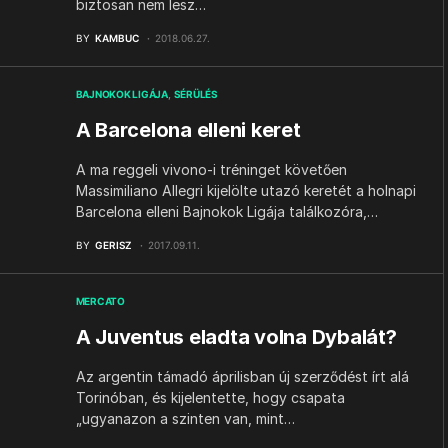
biztosan nem lesz…
BY
KAMBUC
2018.06.27.
BAJNOKOK LIGÁJA
SÉRÜLÉS
A Barcelona elleni keret
A ma reggeli vivono-i tréninget követően
Massimiliano Allegri kijelölte utazó keretét a holnapi
Barcelona elleni Bajnokok Ligája találkozóra,…
BY
GERISZ
2017.09.11.
MERCATO
A Juventus eladta volna Dybalát?
Az argentin támadó áprilisban új szerződést írt alá
Torinóban, és kijelentette, hogy csapata
„ugyanazon a szinten van, mint…