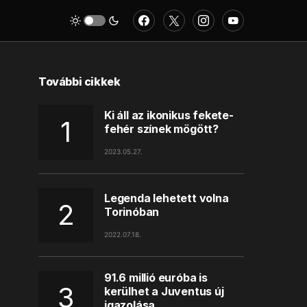
További cikkek
Ki áll az ikonikus fekete-
fehér színek mögött?
2023.05.27.
Legenda lehetett volna
Torinóban
2022.07.18.
91.6 millió euróba is
kerülhet a Juventus új
igazolása