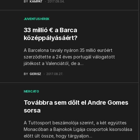
BY
KAMPAT
2017.09.04.
JUVENTUS HÍREK
33 millió € a Barca
középpályásáért?
A Barcelona tavaly nyáron 35 millió euróért
szerződtette a 24 éves portugál válogatott
játékost a Valenciától, de a…
BY
GERISZ
2017.08.27.
MERCATO
Továbbra sem dőlt el Andre Gomes
sorsa
A Tuttosport beszámolója szerint, a két együttes
Monacóban a Bajnokok Ligája csoportok kisorsolása
előtt ült össze, hogy tárgyaljon…