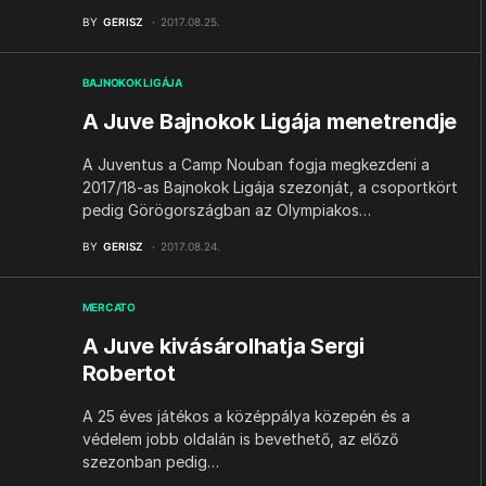
BY
GERISZ
2017.08.25.
BAJNOKOK LIGÁJA
A Juve Bajnokok Ligája menetrendje
A Juventus a Camp Nouban fogja megkezdeni a
2017/18-as Bajnokok Ligája szezonját, a csoportkört
pedig Görögországban az Olympiakos…
BY
GERISZ
2017.08.24.
MERCATO
A Juve kivásárolhatja Sergi
Robertot
A 25 éves játékos a középpálya közepén és a
védelem jobb oldalán is bevethető, az előző
szezonban pedig…