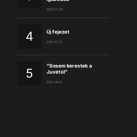
2022.01.28.
Új fejezet
2021.07.27.
“Sosem kerestek a
Juvétól”
2021.06.10.