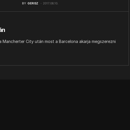
BY
GERISZ
2017.08.10.
án
 a Mancherter City után most a Barcelona akarja megszerezni