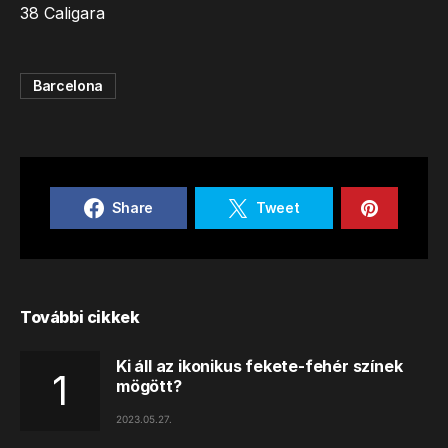
38 Caligara
Barcelona
Share
Tweet
További cikkek
Ki áll az ikonikus fekete-fehér színek
mögött?
2023.05.27.