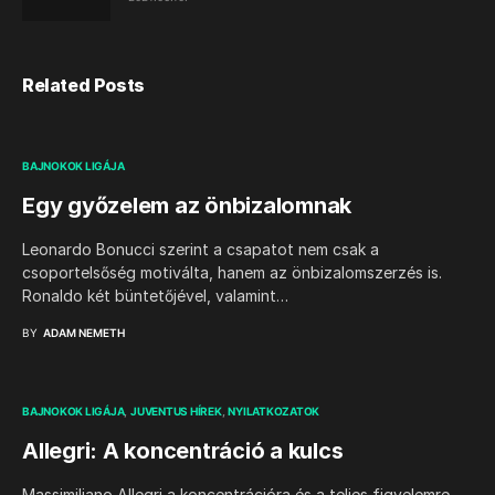
Related Posts
BAJNOKOK LIGÁJA
Egy győzelem az önbizalomnak
Leonardo Bonucci szerint a csapatot nem csak a
csoportelsőség motiválta, hanem az önbizalomszerzés is.
Ronaldo két büntetőjével, valamint…
BY
ADAM NEMETH
BAJNOKOK LIGÁJA
JUVENTUS HÍREK
NYILATKOZATOK
Allegri: A koncentráció a kulcs
Massimiliano Allegri a koncentrációra és a teljes figyelemre