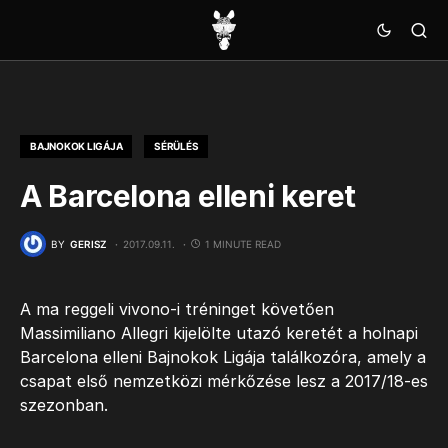
BAJNOKOK LIGÁJA
SÉRÜLÉS
A Barcelona elleni keret
BY
GERISZ
2017.09.11.
1 MINUTE READ
A ma reggeli vivono-i tréninget követően
Massimiliano Allegri kijelölte utazó keretét a holnapi
Barcelona elleni Bajnokok Ligája találkozóra, amely a
csapat első nemzetközi mérkőzése lesz a 2017/18-es
szezonban.