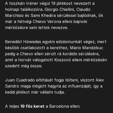
A toszkán tréner végül 19 játékost nevezett a
holnapi találkozóra. Giorgio Chiellini, Claudio
Marchisio és Sami Khedira sérüléssel bajlódnak, ők
már a hétvégi Chievo Verona elleni bajnoki
mérkőzésre sem lettek nevezve.
Benedikt Höwedes egyéni edzésmunkát végez, mert
később csatlakozott a kerethez, Mario Mandzikuc
pedig a Chievo ellen sérült rá korábbi sérülésére,
amit a horvát válogatott Koszovó elleni mérkőzésén
szedett még össze.
Juan Cuadrado eltiltását fogja tölteni, viszont Alex
Sandro maga mögött hagyta az influenzáját, így a
keddi játékot már vállalni tudja.
A teljes
19 fős keret
a Barcelona ellen: