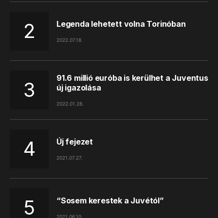
Legenda lehetett volna Torinóban
2022.07.18.
91.6 millió euróba is kerülhet a Juventus
új igazolása
2022.01.28.
Új fejezet
2021.07.27.
“Sosem kerestek a Juvétól”
2021.06.10.