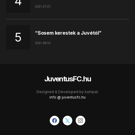
2021.07.27.
“Sosem kerestek a Juvétól”
2021.06.10.
JuventusFC.hu
Designed & Developed by
kampat.
info @ juventusfc.hu