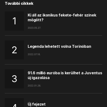
További cikkek
Ki áll az ikonikus fekete-fehér színek
mögött?
2023.05.27.
Legenda lehetett volna Torinóban
2022.07.18.
91.6 millió euróba is kerülhet a Juventus
új igazolása
2022.01.28.
Új fejezet