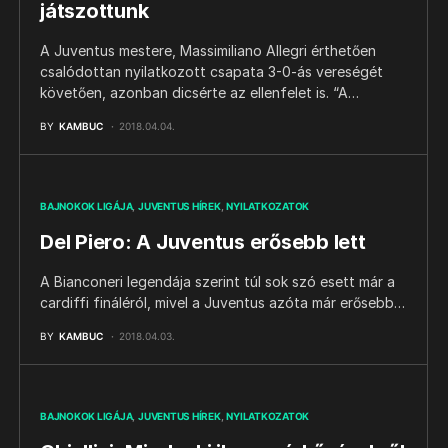
játszottunk
A Juventus mestere, Massimiliano Allegri érthetően
csalódottan nyilatkozott csapata 3-0-ás vereségét
követően, azonban dicsérte az ellenfelet is. “A…
BY
KAMBUC
2018.04.04.
BAJNOKOK LIGÁJA
JUVENTUS HÍREK
NYILATKOZATOK
Del Piero: A Juventus erősebb lett
A Bianconeri legendája szerint túl sok szó esett már a
cardiffi fináléról, mivel a Juventus azóta már erősebb…
BY
KAMBUC
2018.04.03.
BAJNOKOK LIGÁJA
JUVENTUS HÍREK
NYILATKOZATOK