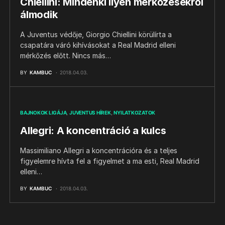
Chiellini: Mindenki ilyen mérkőzésekről
álmodik
A Juventus védője, Giorgio Chiellini körülírta a
csapatára váró kihívásokat a Real Madrid elleni
mérkőzés előtt. Nincs más…
BY
KAMBUC
2018.04.03.
BAJNOKOK LIGÁJA
JUVENTUS HÍREK
NYILATKOZATOK
Allegri: A koncentráció a kulcs
Massimiliano Allegri a koncentrációra és a teljes
figyelemre hívta fel a figyelmet a ma esti, Real Madrid
elleni…
BY
KAMBUC
2018.04.03.