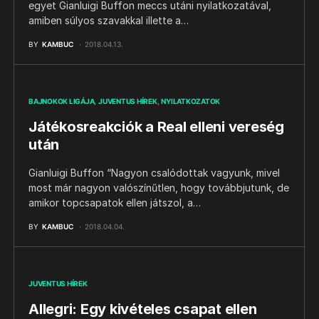
egyet Gianluigi Buffon meccs utáni nyilatkozatával,
amiben súlyos szavakkal illette a…
BY
KAMBUC
2018.04.13.
BAJNOKOK LIGÁJA
JUVENTUS HÍREK
NYILATKOZATOK
Játékosreakciók a Real elleni vereség
után
Gianluigi Buffon “Nagyon csalódottak vagyunk, mivel
most már nagyon valószínűtlen, hogy továbbjutunk, de
amikor topcsapatok ellen játszol, a…
BY
KAMBUC
2018.04.04.
JUVENTUS HÍREK
Allegri: Egy kivételes csapat ellen