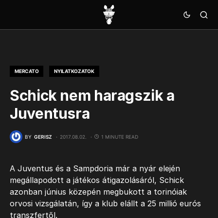
MERCATO
NYILATKOZATOK
Schick nem haragszik a
Juventusra
BY
GERISZ
2017.08.02.
1 MINUTE READ
A Juventus és a Sampdoria már a nyár elején
megállapodott a játékos átigazolásáról, Schick
azonban június közepén megbukott a torinóiak
orvosi vizsgálatán, így a klub elállt a 25 millió eurós
transzfertől.