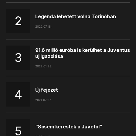
Legenda lehetett volna Torinóban
2022.07.18.
91.6 millió euróba is kerülhet a Juventus
új igazolása
2022.01.28.
Új fejezet
2021.07.27.
“Sosem kerestek a Juvétól”