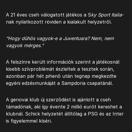
A 21 éves cseh válogatott játékos a S
ky Sport Italia
-
nak nyilatkozott röviden a kialakult helyzetről.
“Hogy dühös vagyok-e a Juventusra? Nem, nem
vagyok mérges.”
A felszínre került információk szerint a játékosnál
kisebb szívproblémát észleltek a tesztek során,
azonban pár hét pihenő után tegnap megkezdte
egyéni edzésmunkáját a Sampdoria csapatánál.
A genovai klub új szerződést is ajánlott a cseh
támadónak, aki így évente 2 millió eurót kereshet a
klubnál. Schick helyzetét állítólag a PSG és az Inter
is figyelemmel kíséri.