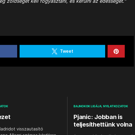
 zöldséget kell fogyasztani, és kerülni az édességet.”
Tweet
ZATOK
BAJNOKOK LIGÁJA
NYILATKOZATOK
ezet
Pjanic: Jobban is
teljesíthettünk volna
adridot visszautasító