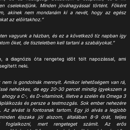
en cselekedjünk. Minden jóváhagyással történt. Főként
nem, akinek nem mondanám ki a nevét, hogy az egész
kat az előírtakhoz.”
ten vagyunk a házban, és ez a következő tíz napban így
om őket, de tiszteletben kell tartani a szabályokat.”
, a diagnózis óta rengeteg időt tölt napozással, ami
segített neki.
 nem is gondolnák mennyit. Amikor lehetőségem van rá,
issé nehézkes, de egy 20-30 percet mindig igyekszem a
, ahogy a C-, és D-vitaminok, illetve a szelén és Omega 3
 táplálkozás és persze a testmozgás. Sok ember nehezére
. Az alvást is fontosnak tartom. Egy jó alvás a legjobb
inden éjszaka jól alszom, általában 8-9 órát, teljes
l foglalkozni, mert rengeteget számít. Az erős