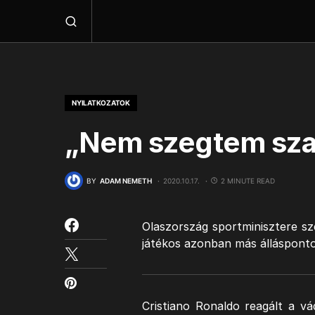
NYILATKOZATOK
„Nem szegtem sza
BY
ADAM NEMETH
2020.10.17.
2 MINUTE READ
Olaszország sportminisztere sze
játékos azonban más álláspont
Cristiano Ronaldo reagált a vá