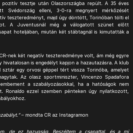
 pozitív tesztje után Olaszországba repült. A 35 éves
tt Svédország elleni, 3-0-ra megnyert mérkőzését
ív teszteredményt, majd úgy döntött, Torinóban tölti el
kot. A Juventusnál még a válogatott szünet előtt
apat hoteljában, miután két stábtagnál is kimutatták a
t CR-nek két negatív teszteredménye volt, ám még egyre
 hivatalosan is engedélyt kapjon a hazautazásra. A klub
 sztár egy orvosi géppel tért vissza Torinóba, amelyet
áhagytak. Az olasz sportminiszter, Vincenzo Spadafora
zembement a szabályozásokkal, ha a hatóságok nem
lyt. Ronaldo ezzel szemben pénteken úgy nyilatkozott,
abályokhoz.
abályt.”
– mondta CR az Instagramon
em, de ez hazugság. Beszéltem a csapattal, és a mi