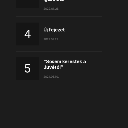
2022.01.28.
Új fejezet
2021.07.27.
“Sosem kerestek a
Juvétól”
2021.06.10.