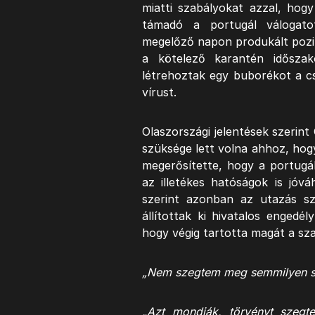
miatti szabályokat azzal, hogy
támadó a portugál válogato
megelőző napon produkált pozit
a kötelező karantén idősza
létrehoztak egy buborékot a cs
vírust.
Olaszországi jelentések szerin
szüksége lett volna ahhoz, hogy
megerősítette, hogy a portugál
az illetékes hatóságok is jóv
szerint azonban az utazás s
állítottak ki hivatalos engedé
hogy végig tartotta magát a sz
„Nem szegtem meg semmilyen sz
„Azt mondják, törvényt szegt