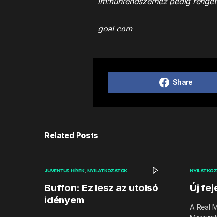
immunrendszerhez pedig rengeteg
goal.com
Share
Related Posts
JUVENTUS HÍREK
NYILATKOZATOK
NYILATKO
Buffon: Ez lesz az utolsó
Új fej
idényem
A Real M