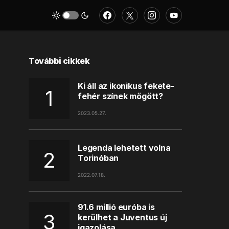
További cikkek
Ki áll az ikonikus fekete-
fehér színek mögött?
2023.05.27.
Legenda lehetett volna
Torinóban
2022.07.18.
91.6 millió euróba is
kerülhet a Juventus új
igazolása