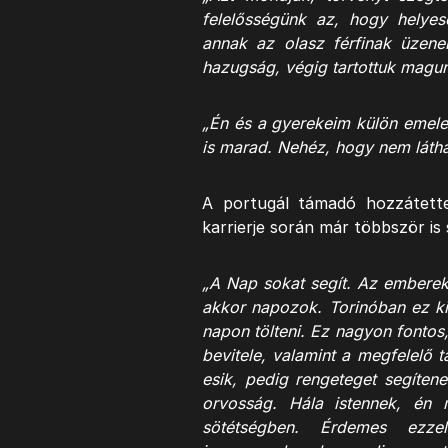
felelősségünk az, hogy helyes
annak az olasz férfinak üze
hazugság, végig tartottuk magun
„Én és a gyerekeim külön emele
is marad. Nehéz, hogy nem láthat
A portugál támadó hozzátette
karrierje során már többször is 
„A Nap sokat segít. Az emberek
akkor napozok. Torinóban ez k
napon tölteni. Ez nagyon fontos
bevitele, valamint a megfelelő
esik, pedig rengeteget segítene
orvosság. Hála istennek, én m
sötétségben. Érdemes ezze