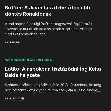
Buffon: A Juventus a lehető legjobb
döntés Ronaldonak
A mai napon Gianluigi Buffont nagyszerű fogadtatás
közepette mutatták be a sajtónak a Parc de Princess
médiaközpontjában, ahol…
BY
ZSELFIE
NYILATKOZATOK
OLASZ SZUPERKUPA
Lotito: A napokban tisztázódni fog Keita
Balde helyzete
Számos játékos szerződése jár le 2018. júniusában, de még
nem történtek ez ügyben munkálatok, ám a Lazio elnöke,…
BY
TJROMAAN