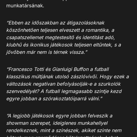
munkatársának.
“Ebben az időszakban az átigazolásoknak
köszönhetően teljesen elveszett a romantika, a
csapatszellemet megtestesítő és identitást adó,
klubhű és ikonikus játékosok teljesen eltűntek, s a
jövőben már nem is térnek vissza.”
“Francesco Totti és Gianluigi Buffon a futball
klasszikus múltjának utolsó zászlóvivői. Hogy ezek a
változások negatívan befolyásolják-e a szurkolók
szenvedélyét? A futball legmagasabb szintje kezd
egyre jobban a szórakoztatóiparrá válni.”
“A legjobb játékosok egyre jobban felveszik a
showman szerepet, ideiglenes munkahellyel
rendelkeznek, mint a színészek, akiket szinte nem