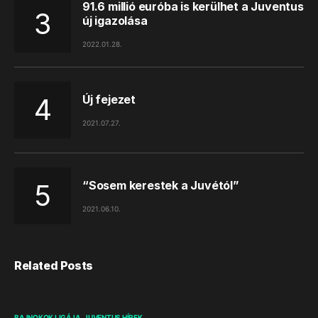
91.6 millió euróba is kerülhet a Juventus
új igazolása
2022.01.28.
Új fejezet
2021.07.27.
“Sosem kerestek a Juvétól”
2021.06.10.
Related Posts
BAJNOKOK LIGÁJA
JUVENTUS HÍREK