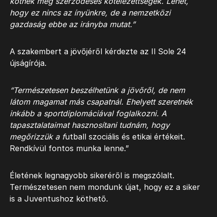
kötnek meg szerződéses kötelezettségek. Lehet,
hogy ez nincs az ínyünkre, de a nemzetközi
gazdaság ebbe az irányba mutat.”
A szakembert a jövőjéről kérdezte az Il Sole 24
újságírója.
“Természetesen beszélhetünk a jövőről, de nem
látom magamat más csapatnál. Ehelyett szeretnék
inkább a sportdiplomáciával foglalkozni. A
tapasztalataimat hasznosítani tudnám, hogy
megőrizzük a f
utball szociális és etikai értékeit.
Rendkívül fontos munka lenne.”
Életének legnagyobb sikeréről is megszólalt.
Természetesen nem mondunk újat, hogy ez a siker
is a Juventushoz köthető.