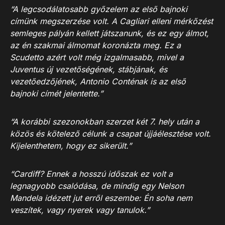
“A legcsodálatosabb győzelem az első bajnoki
címünk megszerzése volt. A Cagliari elleni mérkőzést
semleges pályán kellett játszanunk, és ez egy álmot,
az én szakmai álmomat koronázta meg. Ez a
Scudetto azért volt még izgalmasabb, mivel a
Juventus új vezetőségének, stábjának, és
vezetőedzőjének, Antonio Conténak is az első
bajnoki címét jelentette.”
“A korábbi szezonokban szerzet két 7. hely után a
közös és kötelező célunk a csapat újjáélesztése volt.
Kijelenthetem, hogy ez sikerült.”
“Cardiff? Ennek a hosszú időszak ez volt a
legnagyobb csalódása, de mindig egy Nelson
Mandela idézett jut erről eszembe: Én soha nem
veszítek, vagy nyerek vagy tanulok.”