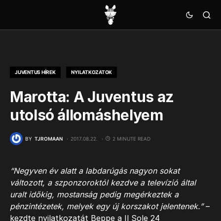
JUVENTUS HÍREK
NYILATKOZATOK
Marotta: A Juventus az
utolsó állomáshelyem
BY
TJROMAAN
2017.08.22.
2 MINUTE READ
“Negyven év alatt a labdarúgás nagyon sokat
változott, a szponzoroktól kezdve a televízió által
uralt időkig, mostanság pedig megérkeztek a
pénzintézetek, melyek egy új korszakot jelentenek.”
–
kezdte nyilatkozatát Beppe a Il Sole 24