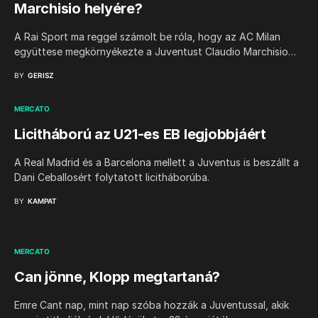
Marchisio helyére?
A Rai Sport ma reggel számolt be róla, hogy az AC Milan
együttese megkörnyékezte a Juventust Claudio Marchisio…
BY
GERISZ
MERCATO
Licitháború az U21-es EB legjobbjáért
A Real Madrid és a Barcelona mellett a Juventus is beszállt a
Dani Ceballosért folytatott licitháborúba.
BY
KAMPAT
MERCATO
Can jönne, Klopp megtartaná?
Emre Cant nap, mint nap szóba hozzák a Juventussal, akik