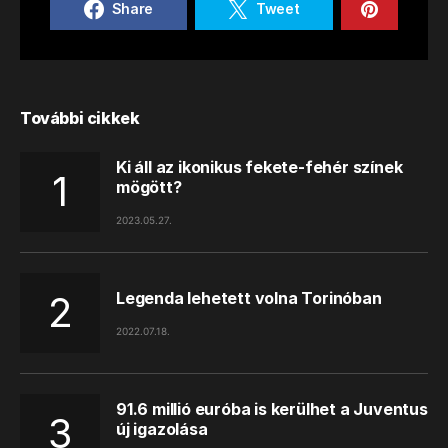
Share
Tweet
További cikkek
Ki áll az ikonikus fekete-fehér színek
mögött?
2023.05.27.
Legenda lehetett volna Torinóban
2022.07.18.
91.6 millió euróba is kerülhet a Juventus
új igazolása