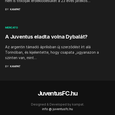
nem is titkolják érdeklődésüket a 23 éves játékos…
BY
KAMPAT
MERCATO
A Juventus eladta volna Dybalát?
Az argentin támadó áprilisban új szerződést írt alá
Torinóban, és kijelentette, hogy csapata „ugyanazon a
szinten van, mint…
BY
KAMPAT
JuventusFC.hu
Designed & Developed by
kampat.
info @ juventusfc.hu