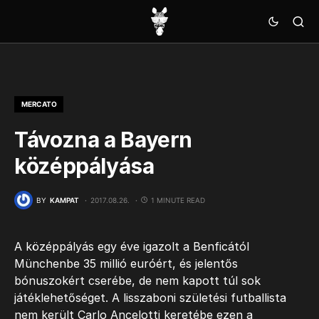
MERCATO
Távozna a Bayern
középpályása
BY
KAMPAT
2017.08.26.
1 MINUTE READ
A középpályás egy éve igazolt a Benficától
Münchenbe 35 millió euróért, és jelentős
bónuszokért cserébe, de nem kapott túl sok
játéklehetőséget. A lisszaboni születési futballista
nem került Carlo Ancelotti keretébe ezen a