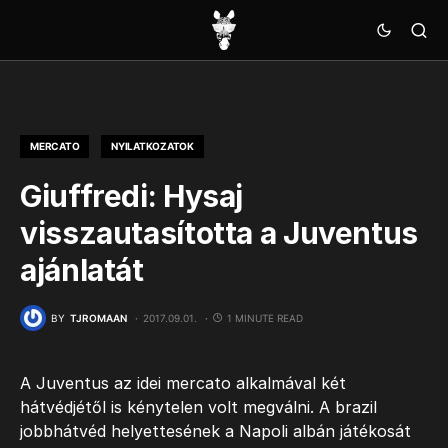
MERCATO
NYILATKOZATOK
Giuffredi: Hysaj
visszautasította a Juventus
ajánlatát
BY
TJROMAAN
2017.09.01.
1 MINUTE READ
A Juventus az idei mercato alkalmával két
hátvédjétől is kénytelen volt megválni. A brazil
jobbhátvéd helyettesének a Napoli albán játékosát