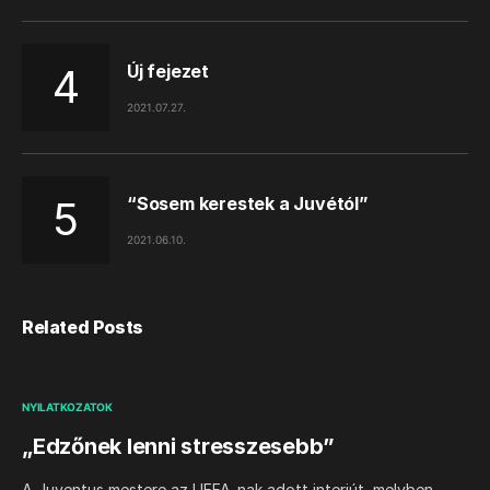
Új fejezet
2021.07.27.
“Sosem kerestek a Juvétól”
2021.06.10.
Related Posts
NYILATKOZATOK
„Edzőnek lenni stresszesebb”
A Juventus mestere az UEFA-nak adott interjút, melyben