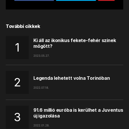
További cikkek
Ki áll az ikonikus fekete-fehér színek
mögött?
2023.05.27.
Legenda lehetett volna Torinóban
2022.07.18.
91.6 millió euróba is kerülhet a Juventus
új igazolása
2022.01.28.