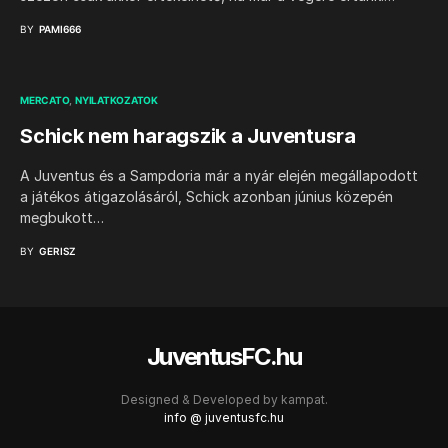
BY
PAMI666
MERCATO
NYILATKOZATOK
Schick nem haragszik a Juventusra
A Juventus és a Sampdoria már a nyár elején megállapodott
a játékos átigazolásáról, Schick azonban június közepén
megbukott…
BY
GERISZ
JuventusFC.hu
Designed & Developed by
kampat.
info @ juventusfc.hu