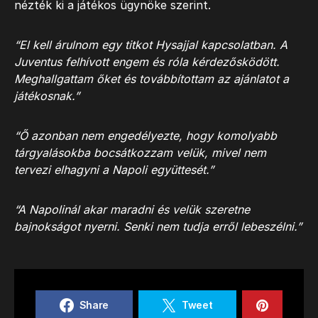
nézték ki a játékos ügynöke szerint.
“El kell árulnom egy titkot Hysajjal kapcsolatban. A
Juventus felhívott engem és róla kérdezősködött.
Meghallgattam őket és továbbítottam az ajánlatot a
játékosnak.”
“Ő azonban nem engedélyezte, hogy komolyabb
tárgyalásokba bocsátkozzam velük, mivel nem
tervezi elhagyni a Napoli együttesét.”
“A Napolinál akar maradni és velük szeretne
bajnokságot nyerni. Senki nem tudja erről lebeszélni.”
Share
Tweet