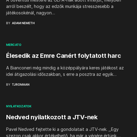
arról beszélt, hogy az edzők munkája stresszesebb a
játékosokénál, nagyon…
BY
ADAM NEMETH
MERCATO
Élesedik az Emre Canért folytatott harc
A Bianconeri még mindig a középpályára keres játékost az
idei átigazolási időszakban, s erre a posztra az egyik…
BY
TJROMAAN
NYILATKOZATOK
Nedved nyilatkozott a JTV-nek
Pavel Nedved fejtette ki a gondolatait a JTV-nek. ,,Egy
szezon csak akkor értékelhető, ha már a végére értünk.…